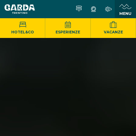
MENU
HOTEL&CO
ESPERIENZE
VACANZE