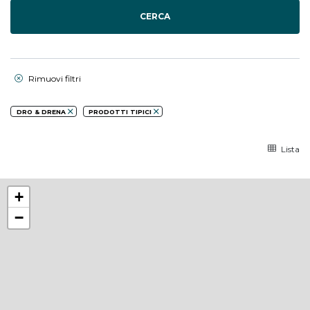
CERCA
Rimuovi filtri
DRO & DRENA
PRODOTTI TIPICI
Lista
+
−