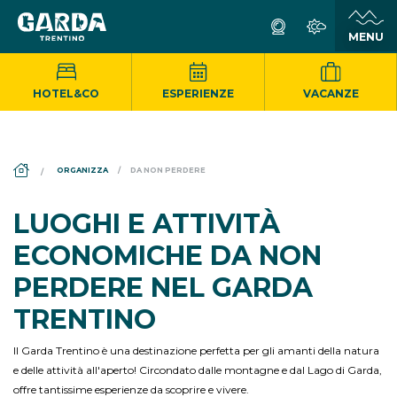
HOTEL&CO
ESPERIENZE
VACANZE
DS_BREADCRUMB.HOME
ORGANIZZA
DA NON PERDERE
LUOGHI E ATTIVITÀ
ECONOMICHE DA NON
PERDERE NEL GARDA
TRENTINO
Il Garda Trentino è una destinazione perfetta per gli amanti della natura
e delle attività all'aperto! Circondato dalle montagne e dal Lago di Garda,
offre tantissime esperienze da scoprire e vivere.