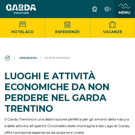
HOTEL&CO
ESPERIENZE
VACANZE
DS_BREADCRUMB.HOME
ORGANIZZA
DA NON PERDERE
LUOGHI E ATTIVITÀ
ECONOMICHE DA NON
PERDERE NEL GARDA
TRENTINO
Il Garda Trentino è una destinazione perfetta per gli amanti della natura
e delle attività all'aperto! Circondato dalle montagne e dal Lago di Garda,
offre tantissime esperienze da scoprire e vivere.