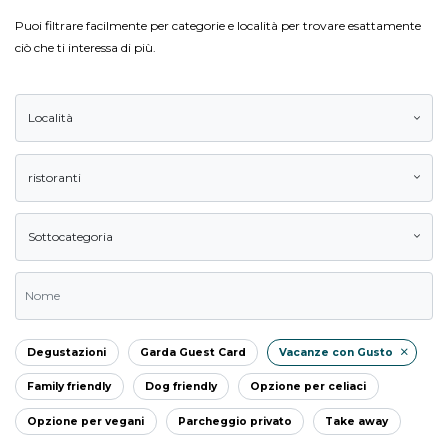
Puoi filtrare facilmente per categorie e località per trovare esattamente
ciò che ti interessa di più.
Località
ristoranti
Sottocategoria
Degustazioni
Garda Guest Card
Vacanze con Gusto
Family friendly
Dog friendly
Opzione per celiaci
Opzione per vegani
Parcheggio privato
Take away