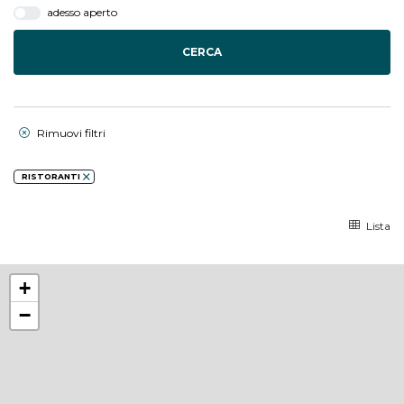
adesso aperto
CERCA
Rimuovi filtri
RISTORANTI
Lista
+
−