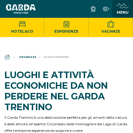
HOTEL&CO
ESPERIENZE
VACANZE
DS_BREADCRUMB.HOME
ORGANIZZA
DA NON PERDERE
LUOGHI E ATTIVITÀ
ECONOMICHE DA NON
PERDERE NEL GARDA
TRENTINO
Il Garda Trentino è una destinazione perfetta per gli amanti della natura
e delle attività all'aperto! Circondato dalle montagne e dal Lago di Garda,
offre tantissime esperienze da scoprire e vivere.