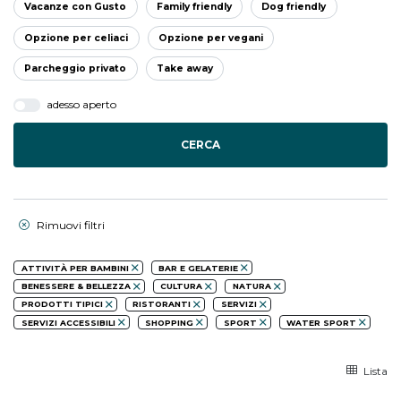
Vacanze con Gusto
Family friendly
Dog friendly
Opzione per celiaci
Opzione per vegani
Parcheggio privato
Take away
adesso aperto
CERCA
Rimuovi filtri
ATTIVITÀ PER BAMBINI
BAR E GELATERIE
BENESSERE & BELLEZZA
CULTURA
NATURA
PRODOTTI TIPICI
RISTORANTI
SERVIZI
SERVIZI ACCESSIBILI
SHOPPING
SPORT
WATER SPORT
Lista