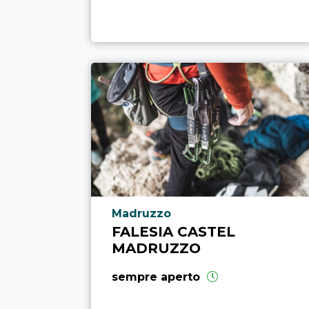
Località punto di interesse
Madruzzo
FALESIA CASTEL
MADRUZZO
sempre aperto