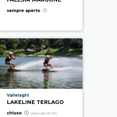
sempre aperto
Località punto di interesse
Vallelaghi
LAKELINE TERLAGO
chiuso
(Apre alle 09:00)