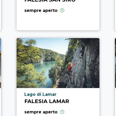
sempre aperto
Località punto di interesse
Lago di Lamar
FALESIA LAMAR
sempre aperto