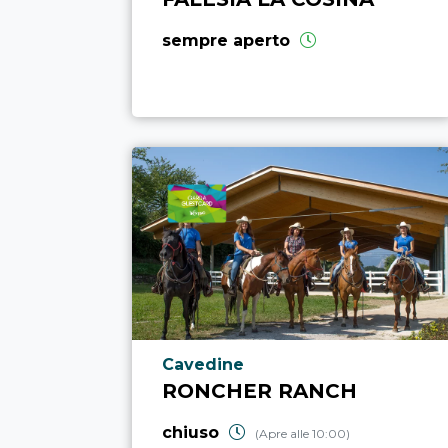
sempre aperto
Località punto di interesse
Cavedine
RONCHER RANCH
chiuso
(Apre alle 10:00)