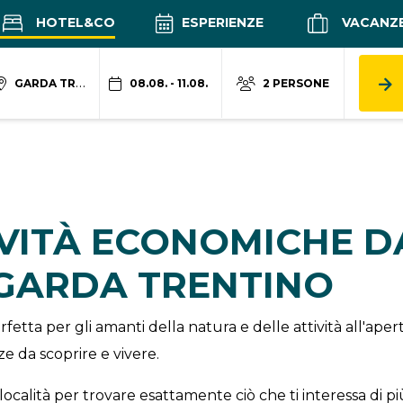
HOTEL&CO
ESPERIENZE
VACANZ
GARDA TRENTINO
08.08. - 11.08.
2 PERSONE
IVITÀ ECONOMICHE 
 GARDA TRENTINO
fetta per gli amanti della natura e delle attività all'ap
e da scoprire e vivere.
località per trovare esattamente ciò che ti interessa di pi