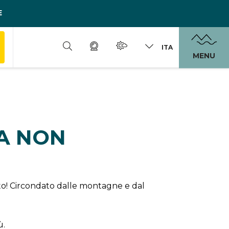
E
ITA
MENU
DA NON
erto! Circondato dalle montagne e dal
ù.