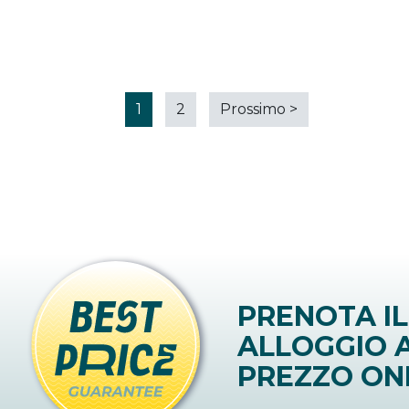
1
2
Prossimo
>
PRENOTA IL
ALLOGGIO A
PREZZO ON