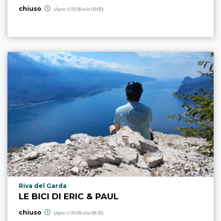
chiuso
(Apre il 09.08 alle 09:00)
Località punto di interesse
Riva del Garda
LE BICI DI ERIC & PAUL
chiuso
(Apre il 09.08 alle 08:30)