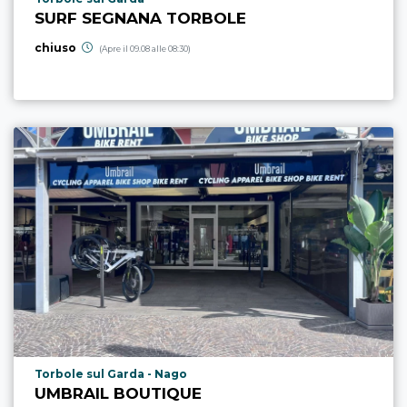
SURF SEGNANA TORBOLE
chiuso
(Apre il 09.08 alle 08:30)
Località punto di interesse
Torbole sul Garda - Nago
UMBRAIL BOUTIQUE