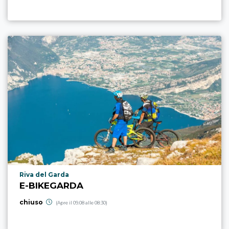
Località punto di interesse
Riva del Garda
E-BIKEGARDA
chiuso
(Apre il 09.08 alle 08:30)