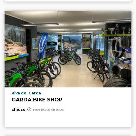
Località punto di interesse
Riva del Garda
GARDA BIKE SHOP
chiuso
(Apre il 09.08 alle 09:00)