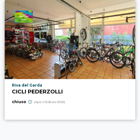
Località punto di interesse
Riva del Garda
CICLI PEDERZOLLI
chiuso
(Apre il 10.08 alle 09:00)