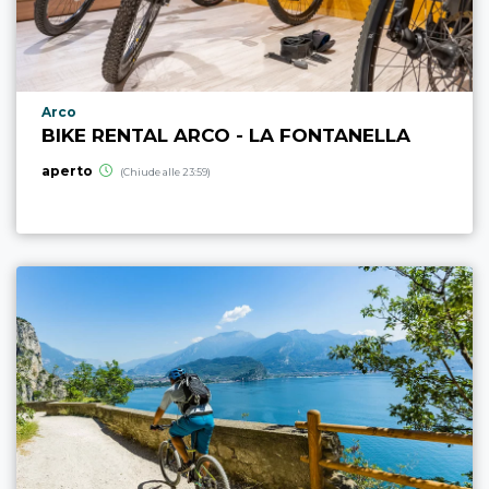
Località punto di interesse
Arco
BIKE RENTAL ARCO - LA FONTANELLA
aperto
(Chiude alle 23:59)