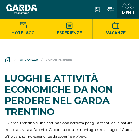
HOTEL&CO
ESPERIENZE
VACANZE
DS_BREADCRUMB.HOME
ORGANIZZA
DA NON PERDERE
LUOGHI E ATTIVITÀ
ECONOMICHE DA NON
PERDERE NEL GARDA
TRENTINO
Il Garda Trentino è una destinazione perfetta per gli amanti della natura
e delle attività all'aperto! Circondato dalle montagne e dal Lago di Garda,
offre tantissime esperienze da scoprire e vivere.