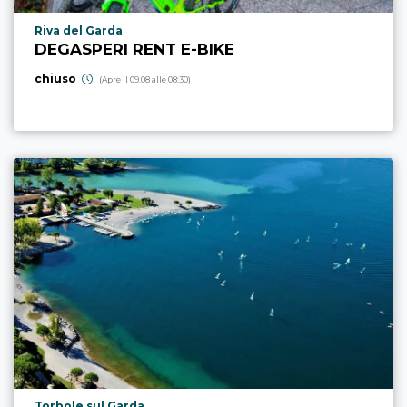
Località punto di interesse
Riva del Garda
DEGASPERI RENT E-BIKE
chiuso
(Apre il 09.08 alle 08:30)
Località punto di interesse
Torbole sul Garda