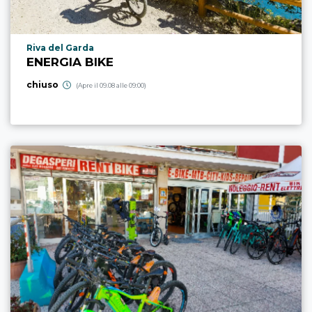
Località punto di interesse
Riva del Garda
ENERGIA BIKE
chiuso
(Apre il 09.08 alle 09:00)