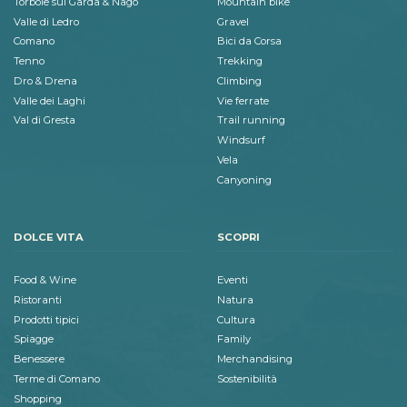
Torbole sul Garda & Nago
Mountain bike
Valle di Ledro
Gravel
Comano
Bici da Corsa
Tenno
Trekking
Dro & Drena
Climbing
Valle dei Laghi
Vie ferrate
Val di Gresta
Trail running
Windsurf
Vela
Canyoning
DOLCE VITA
SCOPRI
Food & Wine
Eventi
Ristoranti
Natura
Prodotti tipici
Cultura
Spiagge
Family
Benessere
Merchandising
Terme di Comano
Sostenibilità
Shopping