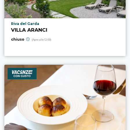
Località punto di interesse
Riva del Garda
VILLA ARANCI
chiuso
(Apre alle 12:00)