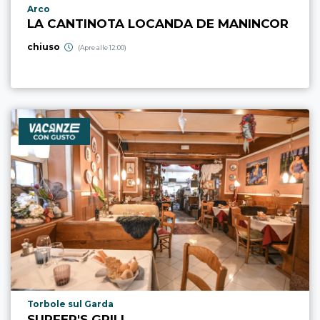
Località punto di interesse
Arco
LA CANTINOTA LOCANDA DE MANINCOR
chiuso
(Apre alle 12:00)
Località punto di interesse
Torbole sul Garda
SURFER'S GRILL