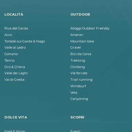
LOCALITÀ
OUTDOOR
Riva del Garda
Alloggi Outdoor Friendly
Arco
Itinerari
Torbole sul Garda & Nago
Mountain bike
Valle di Ledro
Gravel
Comano
Bici da Corsa
Tenno
Trekking
Dro & Drena
Climbing
Valle dei Laghi
Vie ferrate
Val di Gresta
Trail running
Windsurf
Vela
Canyoning
DOLCE VITA
SCOPRI
Food & Wine
Eventi