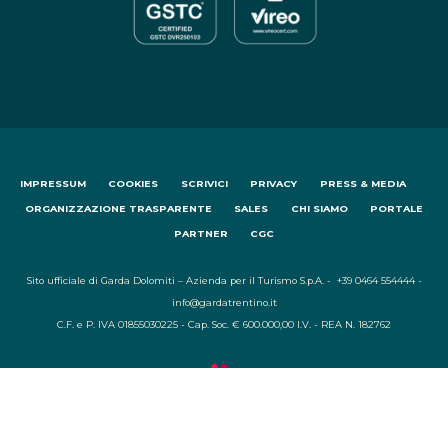
IMPRESSUM
COOKIES
SCRIVICI
PRIVACY
PRESS & MEDIA
ORGANIZZAZIONE TRASPARENTE
SALES
CHI SIAMO
PORTALE
PARTNER
CGC
Sito ufficiale di Garda Dolomiti – Azienda per il Turismo S.p.A. - +39 0464 554444 -
info@gardatrentino.it
C.F. e P. IVA 01855030225 - Cap. Soc. € 600.000,00 I.V. - REA N. 182762