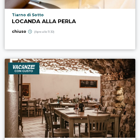
Località punto di interesse
Tiarno di Sotto
LOCANDA ALLA PERLA
chiuso
(Apre alle 11:30)