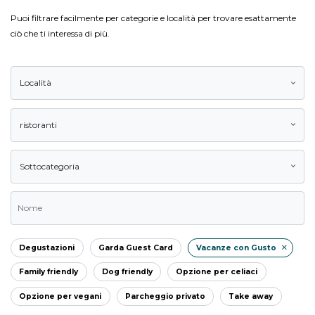
Puoi filtrare facilmente per categorie e località per trovare esattamente
ciò che ti interessa di più.
Località
ristoranti
Sottocategoria
Degustazioni
Garda Guest Card
Vacanze con Gusto
Family friendly
Dog friendly
Opzione per celiaci
Opzione per vegani
Parcheggio privato
Take away