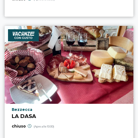
Località punto di interesse
Bezzecca
LA DASA
chiuso
(Apre alle 10:00)