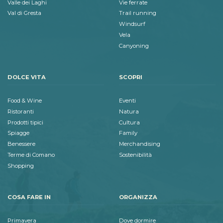
Valle dei Laghi
Vie ferrate
Val di Gresta
Trail running
Windsurf
Vela
Canyoning
DOLCE VITA
SCOPRI
Food & Wine
Eventi
Ristoranti
Natura
Prodotti tipici
Cultura
Spiagge
Family
Benessere
Merchandising
Terme di Comano
Sostenibilità
Shopping
COSA FARE IN
ORGANIZZA
Primavera
Dove dormire