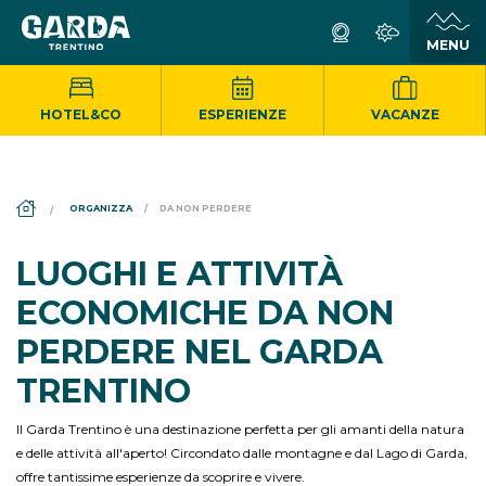
HOTEL&CO
ESPERIENZE
VACANZE
DS_BREADCRUMB.HOME
ORGANIZZA
DA NON PERDERE
LUOGHI E ATTIVITÀ
ECONOMICHE DA NON
PERDERE NEL GARDA
TRENTINO
Il Garda Trentino è una destinazione perfetta per gli amanti della natura
e delle attività all'aperto! Circondato dalle montagne e dal Lago di Garda,
offre tantissime esperienze da scoprire e vivere.