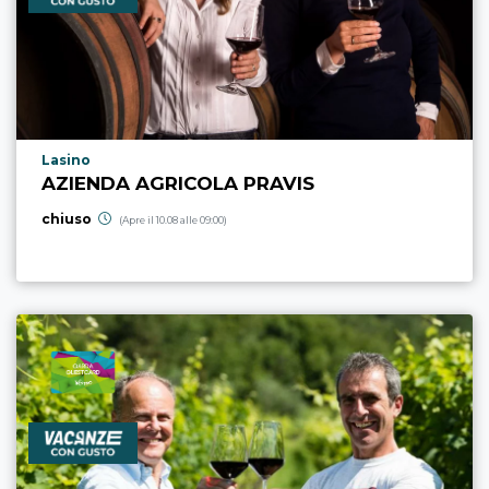
Località punto di interesse
Lasino
AZIENDA AGRICOLA PRAVIS
chiuso
(Apre il 10.08 alle 09:00)