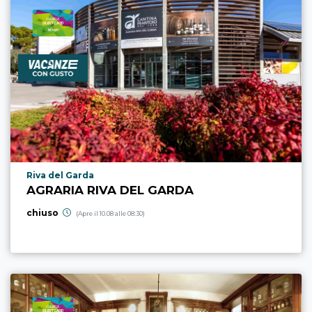
Località punto di interesse
Riva del Garda
AGRARIA RIVA DEL GARDA
chiuso
(Apre il 10.08 alle 08:30)