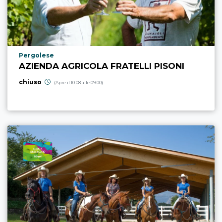
Località punto di interesse
Pergolese
AZIENDA AGRICOLA FRATELLI PISONI
chiuso
(Apre il 10.08 alle 09:00)