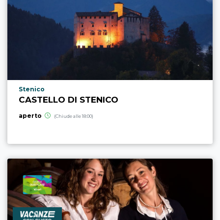
Località punto di interesse
Stenico
CASTELLO DI STENICO
aperto
(Chiude alle 18:00)