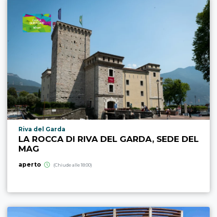
Località punto di interesse
Riva del Garda
LA ROCCA DI RIVA DEL GARDA, SEDE DEL
MAG
aperto
(Chiude alle 18:00)