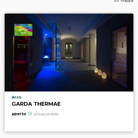
Mappa
Località punto di interesse
Arco
GARDA THERMAE
aperto
(Chiude alle 18:30)