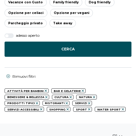
Vacanze con Gusto
Family friendly
Dog friendly
Opzione per celiaci
Opzione per vegani
Parcheggio privato
Take away
adesso aperto
CERCA
Rimuovi filtri
ATTIVITÀ PER BAMBINI
BAR E GELATERIE
BENESSERE & BELLEZZA
CULTURA
NATURA
PRODOTTI TIPICI
RISTORANTI
SERVIZI
SERVIZI ACCESSIBILI
SHOPPING
SPORT
WATER SPORT