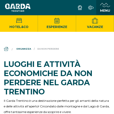
HOTEL&CO
ESPERIENZE
VACANZE
DS_BREADCRUMB.HOME
ORGANIZZA
DA NON PERDERE
LUOGHI E ATTIVITÀ
ECONOMICHE DA NON
PERDERE NEL GARDA
TRENTINO
Il Garda Trentino è una destinazione perfetta per gli amanti della natura
e delle attività all'aperto! Circondato dalle montagne e dal Lago di Garda,
offre tantissime esperienze da scoprire e vivere.