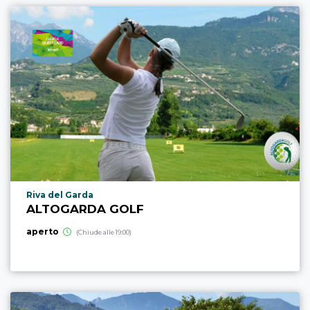
Località punto di interesse
Riva del Garda
ALTOGARDA GOLF
aperto
(Chiude alle 19:00)