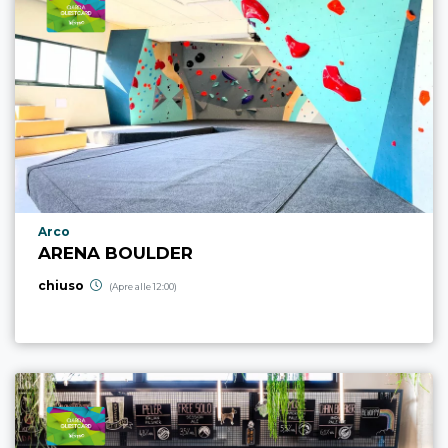
Località punto di interesse
Arco
ARENA BOULDER
chiuso
(Apre alle 12:00)