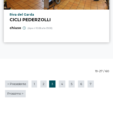
Località punto di interesse
Riva del Garda
CICLI PEDERZOLLI
chiuso
(Apre il 10.08 alle 09:00)
19-27 / 60
<
Precedente
1
2
3
4
5
6
7
Prossimo
>