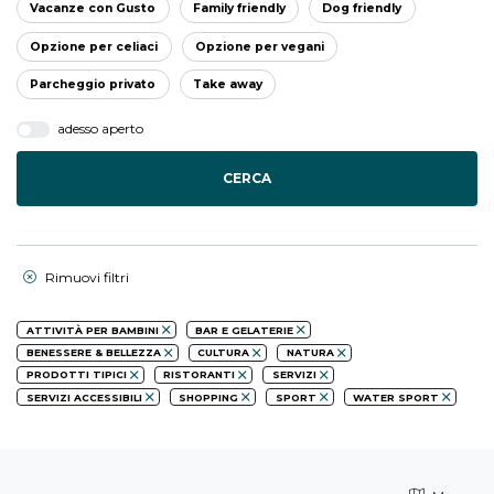
Vacanze con Gusto
Family friendly
Dog friendly
Opzione per celiaci
Opzione per vegani
Parcheggio privato
Take away
adesso aperto
CERCA
Rimuovi filtri
ATTIVITÀ PER BAMBINI
BAR E GELATERIE
BENESSERE & BELLEZZA
CULTURA
NATURA
PRODOTTI TIPICI
RISTORANTI
SERVIZI
SERVIZI ACCESSIBILI
SHOPPING
SPORT
WATER SPORT