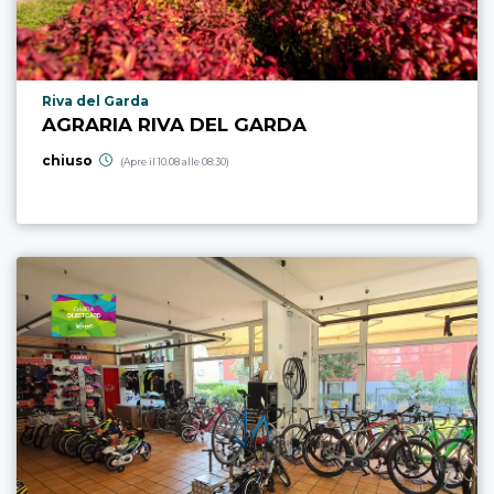
Località punto di interesse
Riva del Garda
AGRARIA RIVA DEL GARDA
chiuso
(Apre il 10.08 alle 08:30)