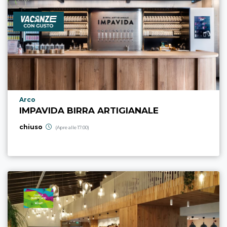
Località punto di interesse
Arco
IMPAVIDA BIRRA ARTIGIANALE
chiuso
(Apre alle 17:00)