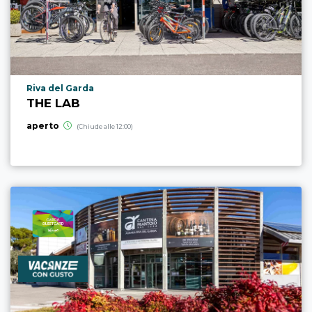
Località punto di interesse
Riva del Garda
THE LAB
aperto
(Chiude alle 12:00)