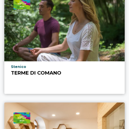
Località punto di interesse
Stenico
TERME DI COMANO