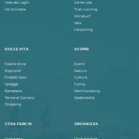
Valle dei Laghi
Vie ferrate
Val di Gresta
Trail running
Windsurf
Vela
Canyoning
DOLCE VITA
SCOPRI
Food & Wine
Eventi
Ristoranti
Natura
Prodotti tipici
Cultura
Spiagge
Family
Benessere
Merchandising
Terme di Comano
Sostenibilità
Shopping
COSA FARE IN
ORGANIZZA
Primavera
Dove dormire