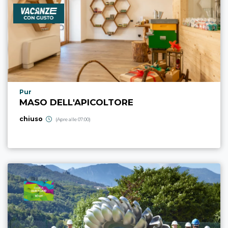
Località punto di interesse
Pur
MASO DELL'APICOLTORE
chiuso
(Apre alle 07:00)