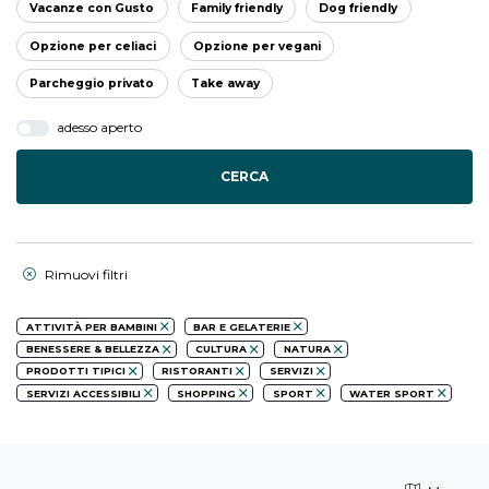
Vacanze con Gusto
Family friendly
Dog friendly
Opzione per celiaci
Opzione per vegani
Parcheggio privato
Take away
adesso aperto
CERCA
Rimuovi filtri
ATTIVITÀ PER BAMBINI
BAR E GELATERIE
BENESSERE & BELLEZZA
CULTURA
NATURA
PRODOTTI TIPICI
RISTORANTI
SERVIZI
SERVIZI ACCESSIBILI
SHOPPING
SPORT
WATER SPORT