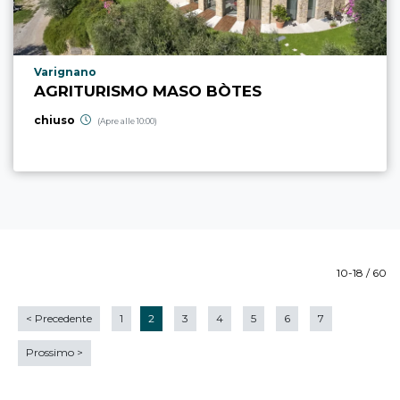
Località punto di interesse
Varignano
AGRITURISMO MASO BÒTES
chiuso
(Apre alle 10:00)
10-18 / 60
<
Precedente
1
2
3
4
5
6
7
Prossimo
>