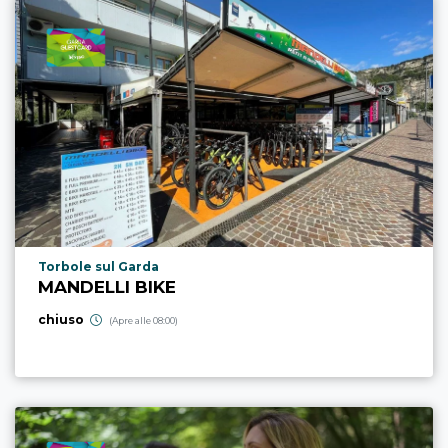
Località punto di interesse
Torbole sul Garda
MANDELLI BIKE
chiuso
(Apre alle 08:00)