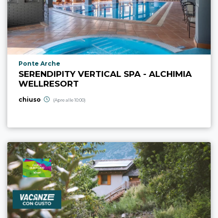
Località punto di interesse
Ponte Arche
SERENDIPITY VERTICAL SPA - ALCHIMIA
WELLRESORT
chiuso
(Apre alle 10:00)