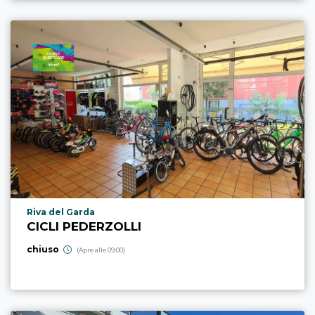
Località punto di interesse
Riva del Garda
CICLI PEDERZOLLI
chiuso
(Apre alle 09:00)