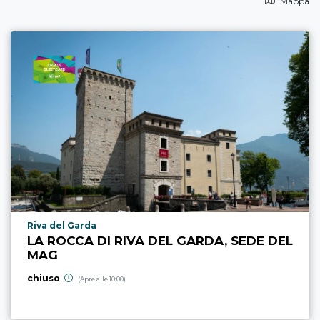
Mappa
Località punto di interesse
Riva del Garda
LA ROCCA DI RIVA DEL GARDA, SEDE DEL
MAG
chiuso
(Apre alle 10:00)