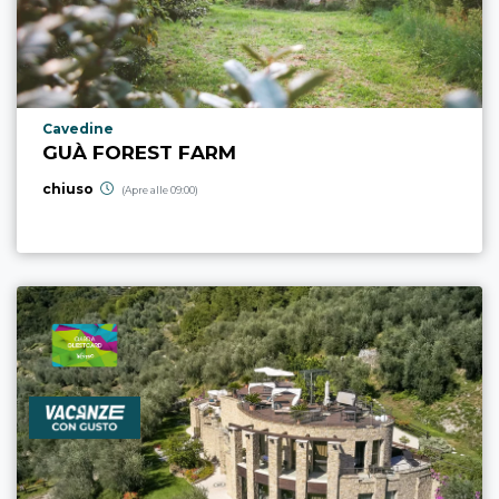
Località punto di interesse
Cavedine
GUÀ FOREST FARM
chiuso
(Apre alle 09:00)