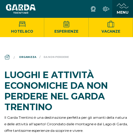
HOTEL&CO
ESPERIENZE
VACANZE
DS_BREADCRUMB.HOME
ORGANIZZA
DA NON PERDERE
LUOGHI E ATTIVITÀ
ECONOMICHE DA NON
PERDERE NEL GARDA
TRENTINO
Il Garda Trentino è una destinazione perfetta per gli amanti della natura
e delle attività all'aperto! Circondato dalle montagne e dal Lago di Garda,
offre tantissime esperienze da scoprire e vivere.