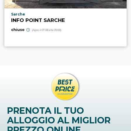
Località punto di interesse
Sarche
INFO POINT SARCHE
chiuso
(Apre il 07.08 alle 09:00)
PRENOTA IL TUO
ALLOGGIO AL MIGLIOR
PREZZO ONLINE