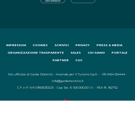
IMPRESSUM
COOKIES
SCRIVICI
PRIVACY
PRESS & MEDIA
ORGANIZZAZIONE TRASPARENTE
SALES
CHI SIAMO
PORTALE
PARTNER
CGC
Sito ufficiale di Garda Dolomiti – Azienda per il Turismo S.p.A. - +39 0464 554444 -
info@gardatrentino.it
C.F. e P. IVA 01855030225 - Cap. Soc. € 600.000,00 I.V. - REA N. 182762