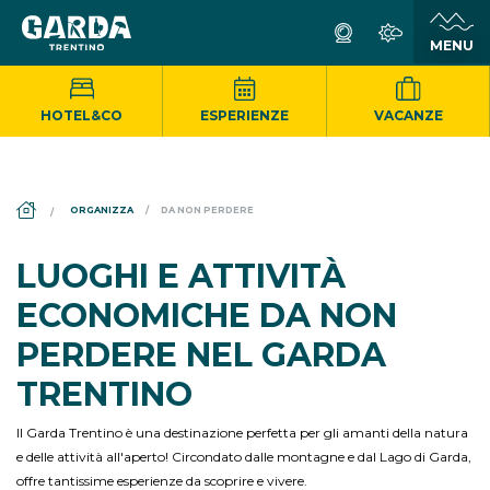
HOTEL&CO
ESPERIENZE
VACANZE
DS_BREADCRUMB.HOME
ORGANIZZA
DA NON PERDERE
LUOGHI E ATTIVITÀ
ECONOMICHE DA NON
PERDERE NEL GARDA
TRENTINO
Il Garda Trentino è una destinazione perfetta per gli amanti della natura
e delle attività all'aperto! Circondato dalle montagne e dal Lago di Garda,
offre tantissime esperienze da scoprire e vivere.