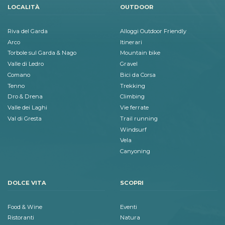
LOCALITÀ
OUTDOOR
Riva del Garda
Alloggi Outdoor Friendly
Arco
Itinerari
Torbole sul Garda & Nago
Mountain bike
Valle di Ledro
Gravel
Comano
Bici da Corsa
Tenno
Trekking
Dro & Drena
Climbing
Valle dei Laghi
Vie ferrate
Val di Gresta
Trail running
Windsurf
Vela
Canyoning
DOLCE VITA
SCOPRI
Food & Wine
Eventi
Ristoranti
Natura