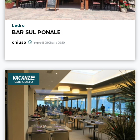
Località punto di interesse
Ledro
BAR SUL PONALE
chiuso
(Apre il 08.08 alle 09:30)