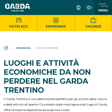
HOTEL&CO
ESPERIENZE
VACANZE
DS_BREADCRUMB.HOME
ORGANIZZA
DA NON PERDERE
LUOGHI E ATTIVITÀ
ECONOMICHE DA NON
PERDERE NEL GARDA
TRENTINO
Il Garda Trentino è una destinazione perfetta per gli amanti della natura
e delle attività all'aperto! Circondato dalle montagne e dal Lago di Garda,
offre tantissime esperienze da scoprire e vivere.