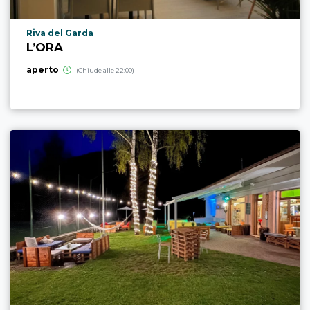
Località punto di interesse
Riva del Garda
L’ORA
aperto
(Chiude alle 22:00)