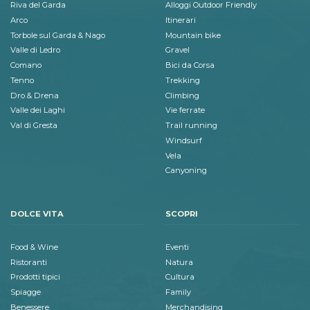
Riva del Garda
Alloggi Outdoor Friendly
Arco
Itinerari
Torbole sul Garda & Nago
Mountain bike
Valle di Ledro
Gravel
Comano
Bici da Corsa
Tenno
Trekking
Dro & Drena
Climbing
Valle dei Laghi
Vie ferrate
Val di Gresta
Trail running
Windsurf
Vela
Canyoning
DOLCE VITA
SCOPRI
Food & Wine
Eventi
Ristoranti
Natura
Prodotti tipici
Cultura
Spiagge
Family
Benessere
Merchandising