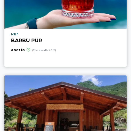
Località punto di interesse
Pur
BARBÙ PUR
aperto
(Chiude alle 23:00)