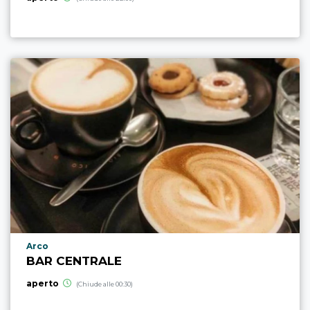
Località punto di interesse
Arco
BAR CENTRALE
aperto
(Chiude alle 00:30)