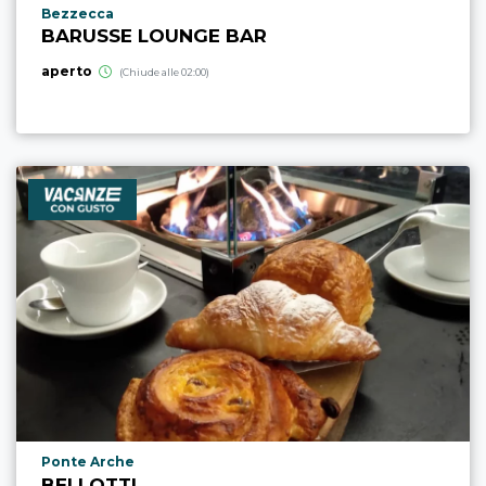
Località punto di interesse
Bezzecca
BARUSSE LOUNGE BAR
aperto
(Chiude alle 02:00)
Località punto di interesse
Ponte Arche
BELLOTTI