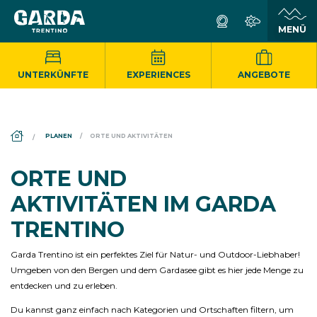
UNTERKÜNFTE
EXPERIENCES
ANGEBOTE
DS_BREADCRUMB.HOME
PLANEN
ORTE UND AKTIVITÄTEN
ORTE UND
AKTIVITÄTEN IM GARDA
TRENTINO
Garda Trentino ist ein perfektes Ziel für Natur- und Outdoor-Liebhaber!
Umgeben von den Bergen und dem Gardasee gibt es hier jede Menge zu
entdecken und zu erleben.
Du kannst ganz einfach nach Kategorien und Ortschaften filtern, um