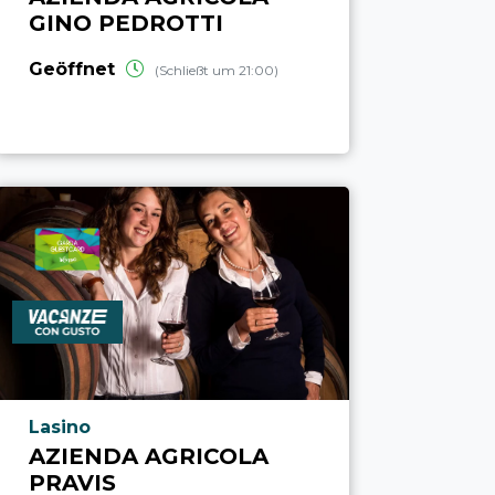
GINO PEDROTTI
Geöffnet
(Schließt um 21:00)
aria.poi_location_prefix
Lasino
AZIENDA AGRICOLA
PRAVIS