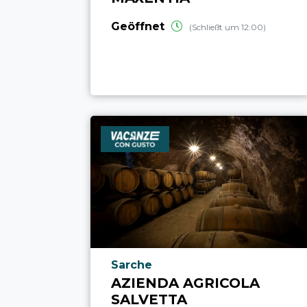
Geöffnet
(Schließt um 12:00)
aria.poi_location_prefix
Sarche
AZIENDA AGRICOLA
SALVETTA