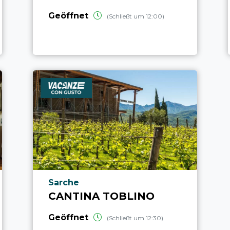
Geöffnet
(Schließt um 12:00)
aria.poi_location_prefix
Sarche
CANTINA TOBLINO
Geöffnet
(Schließt um 12:30)