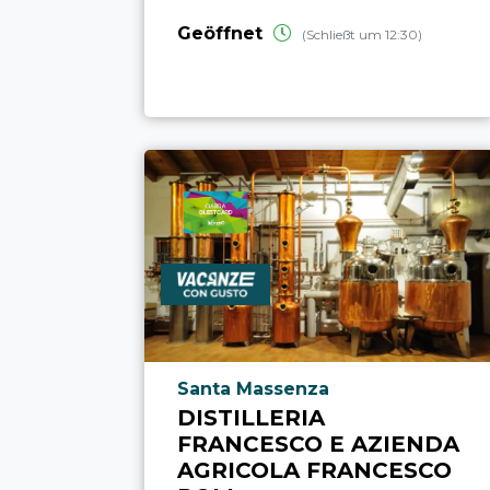
Geöffnet
(Schließt um 12:30)
aria.poi_location_prefix
Santa Massenza
DISTILLERIA
FRANCESCO E AZIENDA
AGRICOLA FRANCESCO