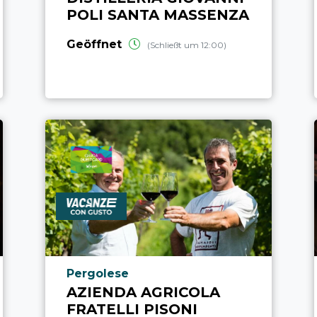
POLI SANTA MASSENZA
Geöffnet
(Schließt um 12:00)
aria.poi_location_prefix
Pergolese
AZIENDA AGRICOLA
FRATELLI PISONI