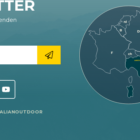
TTER
fenden
TALIANOUTDOOR