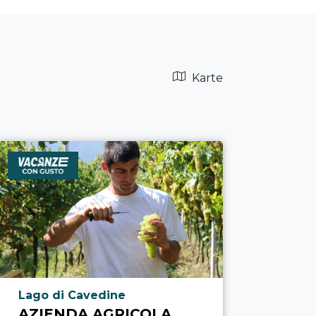
Karte
aria.poi_location_prefix
Lago di Cavedine
AZIENDA AGRICOLA