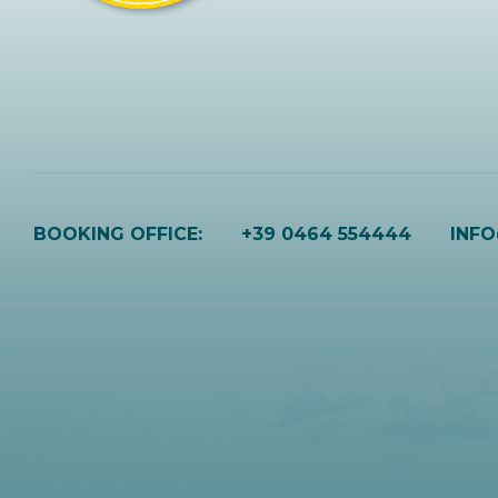
BOOKING OFFICE:
+39 0464 554444
INF