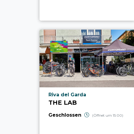
aria.poi_location_prefix
Riva del Garda
THE LAB
Geschlossen
(Öffnet um 15:00)