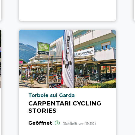
aria.poi_location_prefix
Torbole sul Garda
CARPENTARI CYCLING
STORIES
Geöffnet
(Schließt um 19:30)