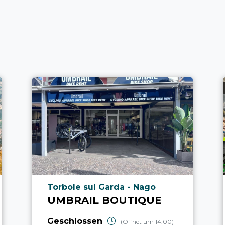
aria.poi_location_prefix
Torbole sul Garda - Nago
UMBRAIL BOUTIQUE
Geschlossen
(Öffnet um 14:00)