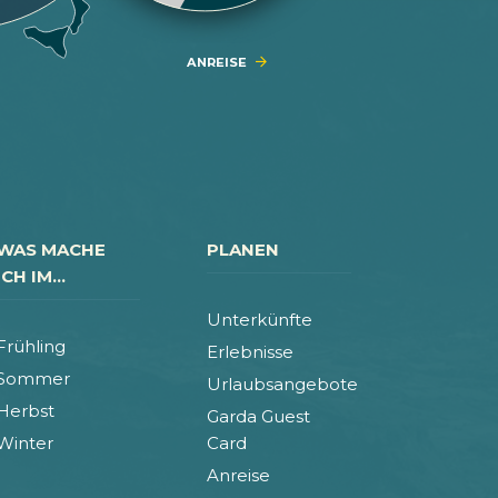
ANREISE
WAS MACHE
PLANEN
ICH IM...
Unterkünfte
Frühling
Erlebnisse
Sommer
Urlaubsangebote
Herbst
Garda Guest
Winter
Card
Anreise