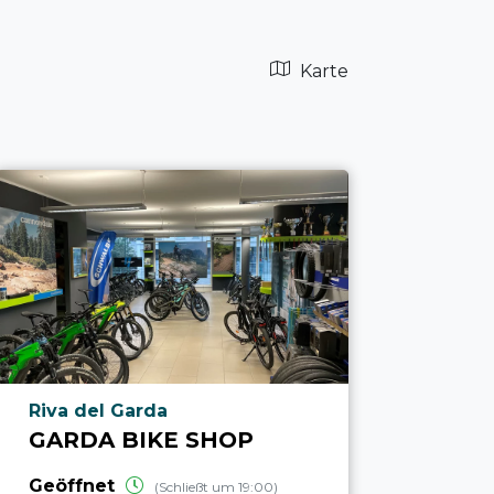
Karte
aria.poi_location_prefix
Riva del Garda
GARDA BIKE SHOP
Geöffnet
(Schließt um 19:00)