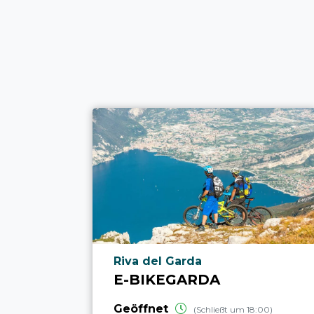
aria.poi_location_prefix
Riva del Garda
E-BIKEGARDA
Geöffnet
(Schließt um 18:00)