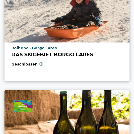
aria.poi_location_prefix
Bolbeno - Borgo Lares
DAS SKIGEBIET BORGO LARES
Geschlossen