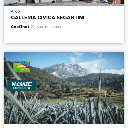
aria.poi_location_prefix
Arco
GALLERIA CIVICA SEGANTINI
Geöffnet
(Schließt um 18:00)