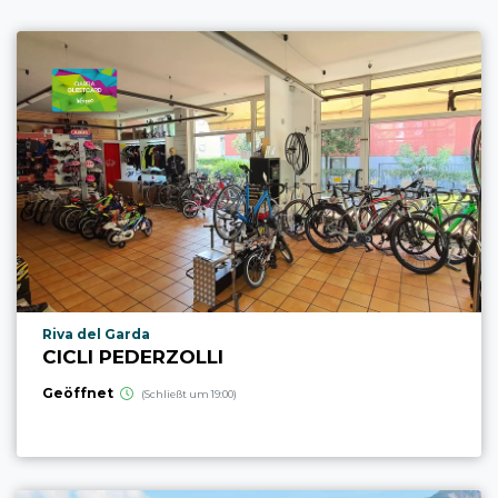
aria.poi_location_prefix
Riva del Garda
CICLI PEDERZOLLI
Geöffnet
(Schließt um 19:00)