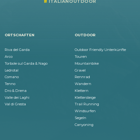
ITALIANOUTDOOR
ORTSCHAFTEN
OUTDOOR
Riva del Garda
Outdoor Friendly Unterkünfte
Arco
Touren
Torbole sul Garda & Nago
Mountainbike
Ledrotal
Gravel
Comano
Rennrad
Tenno
Wandern
Dro & Drena
Klettern
Valle dei Laghi
Klettersteige
Val di Gresta
Trail Running
Windsurfen
Segeln
Canyoning