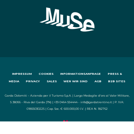
IMPRESSUM
COOKIES
INFORMATIONSANFRAGE
PRESS &
MEDIA
PRIVACY
SALES
WER WIR SIND
AGB
B2B SITES
Garda Dolomiti – Azienda per il Turismo S.p.A. | Largo Medaglie d'oro al Valor Militare,
5 38066 - Riva del Garda (TN) | +39 0464 554444 - info@gardatrentino.it | P. IVA:
01855030225 | Cap. Soc. € 600.000,00 I.V. | REA N. 182762