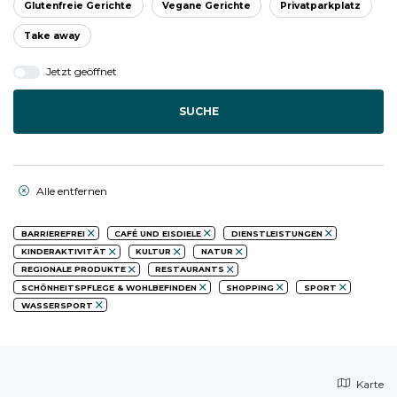
Glutenfreie Gerichte
Vegane Gerichte
Privatparkplatz
Take away
Jetzt geöffnet
SUCHE
Alle entfernen
BARRIEREFREI
CAFÉ UND EISDIELE
DIENSTLEISTUNGEN
KINDERAKTIVITÄT
KULTUR
NATUR
REGIONALE PRODUKTE
RESTAURANTS
SCHÖNHEITSPFLEGE & WOHLBEFINDEN
SHOPPING
SPORT
WASSERSPORT
Karte