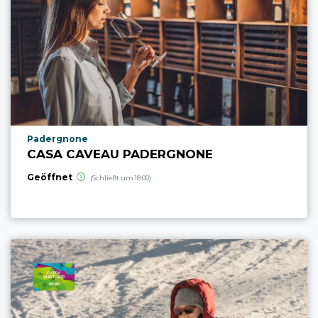
aria.poi_location_prefix
Padergnone
CASA CAVEAU PADERGNONE
Geöffnet
(Schließt um 18:00)