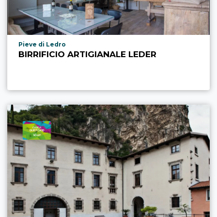
aria.poi_location_prefix
Pieve di Ledro
BIRRIFICIO ARTIGIANALE LEDER