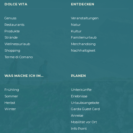
DOLCE VITA
ENTDECKEN
Genuss
Veranstaltungen
Restaurants
Natur
Produkte
Kultur
Strände
Familienurlaub
Wellnessurlaub
Merchandising
Shopping
Nachhaltigkeit
Terme di Comano
WAS MACHE ICH IM...
PLANEN
Frühling
Unterkünfte
Sommer
Erlebnisse
Herbst
Urlaubsangebote
Winter
Garda Guest Card
Anreise
Mobilität vor Ort
Info Point