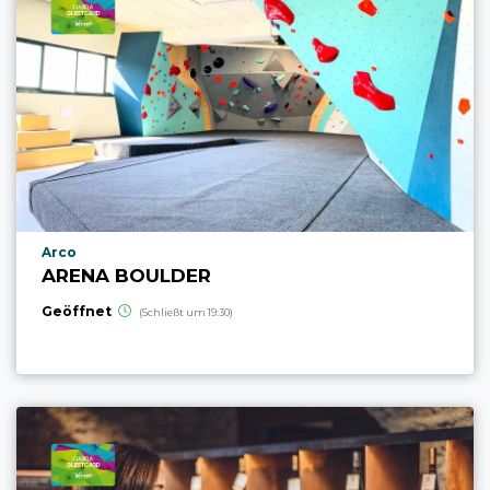
aria.poi_location_prefix
Arco
ARENA BOULDER
Geöffnet
(Schließt um 19:30)