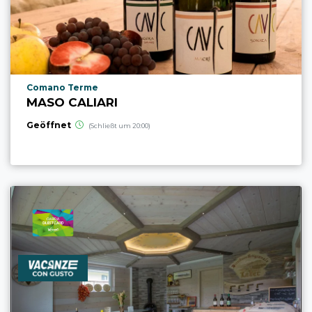
aria.poi_location_prefix
Comano Terme
MASO CALIARI
Geöffnet
(Schließt um 20:00)