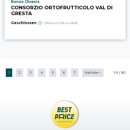
aria.poi_location_prefix
Ronzo Chienis
CONSORZIO ORTOFRUTTICOLO VAL DI
GRESTA
Geschlossen
(Öffnet am 11.08 um 08:00)
1
2
3
4
5
6
7
Nächste
>
1-9 / 60