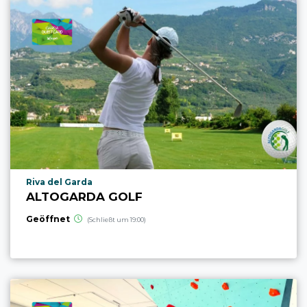
aria.poi_location_prefix
Riva del Garda
ALTOGARDA GOLF
Geöffnet
(Schließt um 19:00)