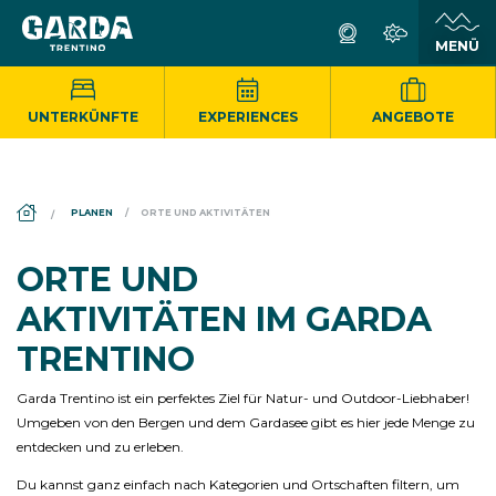
UNTERKÜNFTE
EXPERIENCES
ANGEBOTE
DS_BREADCRUMB.HOME
PLANEN
ORTE UND AKTIVITÄTEN
ORTE UND
AKTIVITÄTEN IM GARDA
TRENTINO
Garda Trentino ist ein perfektes Ziel für Natur- und Outdoor-Liebhaber!
Umgeben von den Bergen und dem Gardasee gibt es hier jede Menge zu
entdecken und zu erleben.
Du kannst ganz einfach nach Kategorien und Ortschaften filtern, um