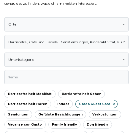
genau das zu finden, was dich am meisten interessiert.
Orte
Barrierefrei
,
Café und Eisdiele
,
Dienstleistungen
,
Kinderaktivität
,
Kultur
,
N
Unterkategorie
Barrierefreiheit Mobilität
Barrierefreiheit Sehen
Barrierefreiheit Hören
Indoor
Garda Guest Card
Sendungen
Geführte Besichtigungen
Verkostungen
Vacanze con Gusto
Family friendly
Dog friendly