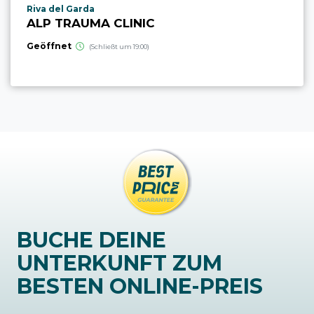
aria.poi_location_prefix
Riva del Garda
ALP TRAUMA CLINIC
Geöffnet
(Schließt um 19:00)
BUCHE DEINE
UNTERKUNFT ZUM
BESTEN ONLINE-PREIS