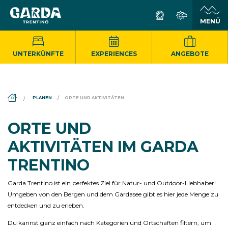
UNTERKÜNFTE
EXPERIENCES
ANGEBOTE
DS_BREADCRUMB.HOME
PLANEN
ORTE UND AKTIVITÄTEN
ORTE UND
AKTIVITÄTEN IM GARDA
TRENTINO
Garda Trentino ist ein perfektes Ziel für Natur- und Outdoor-Liebhaber!
Umgeben von den Bergen und dem Gardasee gibt es hier jede Menge zu
entdecken und zu erleben.
Du kannst ganz einfach nach Kategorien und Ortschaften filtern, um