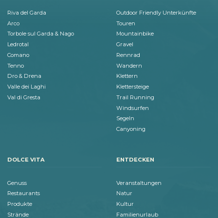
Riva del Garda
Outdoor Friendly Unterkünfte
Arco
Touren
Torbole sul Garda & Nago
Mountainbike
Ledrotal
Gravel
Comano
Rennrad
Tenno
Wandern
Dro & Drena
Klettern
Valle dei Laghi
Klettersteige
Val di Gresta
Trail Running
Windsurfen
Segeln
Canyoning
DOLCE VITA
ENTDECKEN
Genuss
Veranstaltungen
Restaurants
Natur
Produkte
Kultur
Strände
Familienurlaub