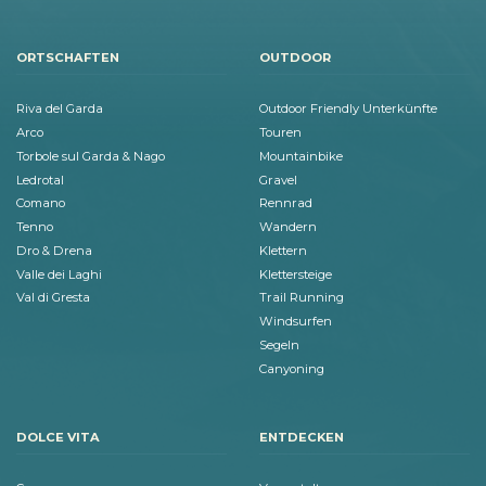
ORTSCHAFTEN
OUTDOOR
Riva del Garda
Outdoor Friendly Unterkünfte
Arco
Touren
Torbole sul Garda & Nago
Mountainbike
Ledrotal
Gravel
Comano
Rennrad
Tenno
Wandern
Dro & Drena
Klettern
Valle dei Laghi
Klettersteige
Val di Gresta
Trail Running
Windsurfen
Segeln
Canyoning
DOLCE VITA
ENTDECKEN