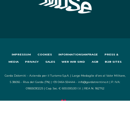
IMPRESSUM
COOKIES
INFORMATIONSANFRAGE
PRESS &
MEDIA
PRIVACY
SALES
WER WIR SIND
AGB
B2B SITES
Garda Dolomiti – Azienda per il Turismo S.p.A. | Largo Medaglie d'oro al Valor Militare,
5 38066 - Riva del Garda (TN) | +39 0464 554444 - info@gardatrentino.it | P. IVA:
01855030225 | Cap. Soc. € 600.000,00 I.V. | REA N. 182762