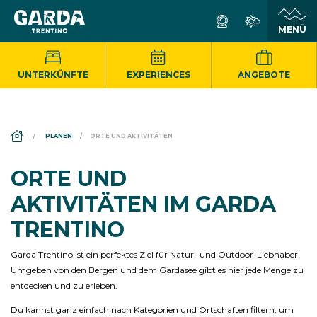
UNTERKÜNFTE
EXPERIENCES
ANGEBOTE
DS_BREADCRUMB.HOME
PLANEN
ORTE UND AKTIVITÄTEN
ORTE UND
AKTIVITÄTEN IM GARDA
TRENTINO
Garda Trentino ist ein perfektes Ziel für Natur- und Outdoor-Liebhaber!
Umgeben von den Bergen und dem Gardasee gibt es hier jede Menge zu
entdecken und zu erleben.
Du kannst ganz einfach nach Kategorien und Ortschaften filtern, um