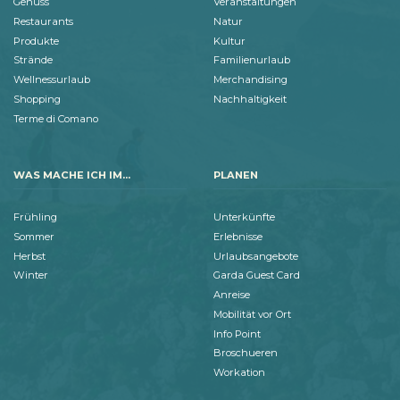
Genuss
Veranstaltungen
Restaurants
Natur
Produkte
Kultur
Strände
Familienurlaub
Wellnessurlaub
Merchandising
Shopping
Nachhaltigkeit
Terme di Comano
WAS MACHE ICH IM...
PLANEN
Frühling
Unterkünfte
Sommer
Erlebnisse
Herbst
Urlaubsangebote
Winter
Garda Guest Card
Anreise
Mobilität vor Ort
Info Point
Broschueren
Workation