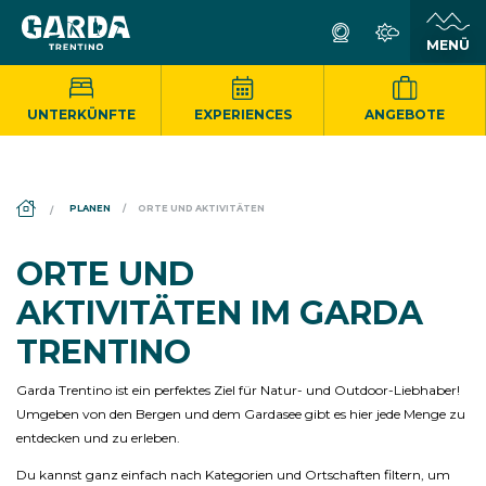
UNTERKÜNFTE
EXPERIENCES
ANGEBOTE
DS_BREADCRUMB.HOME
PLANEN
ORTE UND AKTIVITÄTEN
ORTE UND
AKTIVITÄTEN IM GARDA
TRENTINO
Garda Trentino ist ein perfektes Ziel für Natur- und Outdoor-Liebhaber!
Umgeben von den Bergen und dem Gardasee gibt es hier jede Menge zu
entdecken und zu erleben.
Du kannst ganz einfach nach Kategorien und Ortschaften filtern, um