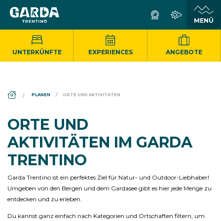
UNTERKÜNFTE
EXPERIENCES
ANGEBOTE
DS_BREADCRUMB.HOME
PLANEN
ORTE UND AKTIVITÄTEN
ORTE UND
AKTIVITÄTEN IM GARDA
TRENTINO
Garda Trentino ist ein perfektes Ziel für Natur- und Outdoor-Liebhaber!
Umgeben von den Bergen und dem Gardasee gibt es hier jede Menge zu
entdecken und zu erleben.
Du kannst ganz einfach nach Kategorien und Ortschaften filtern, um