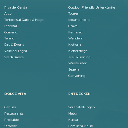
Riva del Garda
Outdoor Friendly Unterkünfte
Arco
Touren
Torbole sul Garda & Nago
Mountainbike
Ledrotal
Gravel
Comano
Rennrad
Tenno
Wandern
Dro & Drena
Klettern
Valle dei Laghi
Klettersteige
Val di Gresta
Trail Running
Windsurfen
Segeln
Canyoning
DOLCE VITA
ENTDECKEN
Genuss
Veranstaltungen
Restaurants
Natur
Produkte
Kultur
Strände
Familienurlaub