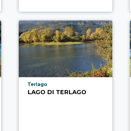
aria.poi_location_prefix
Terlago
LAGO DI TERLAGO