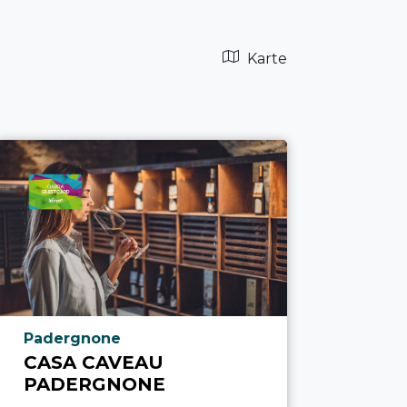
Karte
aria.poi_location_prefix
Padergnone
CASA CAVEAU
PADERGNONE