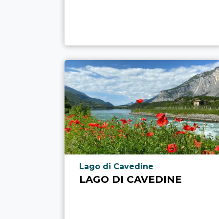
aria.poi_location_prefix
Lago di Cavedine
LAGO DI CAVEDINE