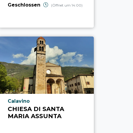
Geschlossen
(Öffnet um 14:00)
aria.poi_location_prefix
Calavino
CHIESA DI SANTA
MARIA ASSUNTA