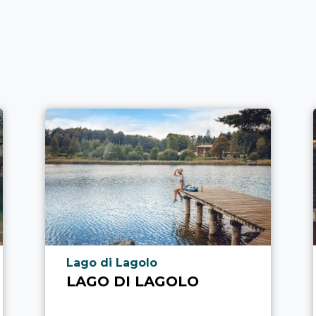
aria.poi_location_prefix
Lago di Lagolo
LAGO DI LAGOLO