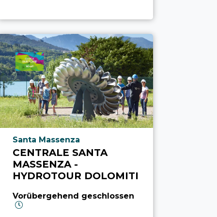
aria.poi_location_prefix
Santa Massenza
CENTRALE SANTA
MASSENZA -
HYDROTOUR DOLOMITI
Vorübergehend geschlossen