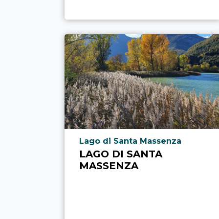
aria.poi_location_prefix
Lago di Santa Massenza
LAGO DI SANTA
MASSENZA