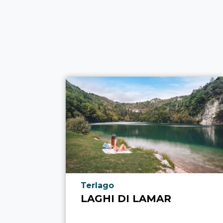
aria.poi_location_prefix
Terlago
LAGHI DI LAMAR