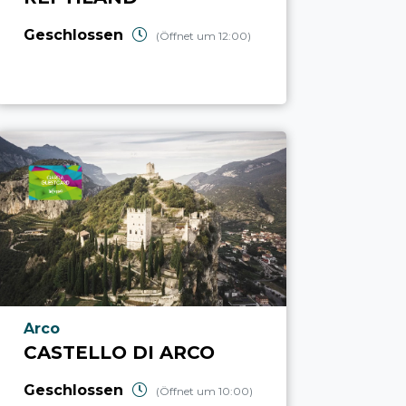
Geschlossen
(Öffnet um 12:00)
aria.poi_location_prefix
Arco
CASTELLO DI ARCO
Geschlossen
(Öffnet um 10:00)