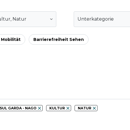
a - Nago
ltur
,
Natur
Unterkategorie
 Mobilität
Barrierefreiheit Sehen
SUL GARDA - NAGO
KULTUR
NATUR