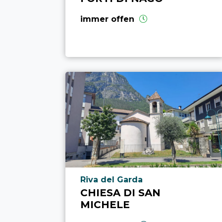
immer offen
aria.poi_location_prefix
Riva del Garda
CHIESA DI SAN
MICHELE