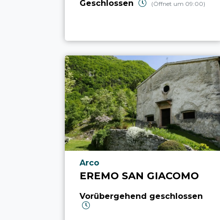
Geschlossen
(Öffnet um 09:00)
aria.poi_location_prefix
Arco
EREMO SAN GIACOMO
Vorübergehend geschlossen