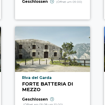
Geschlossen
(Öffnet um 09:00)
aria.poi_location_prefix
Riva del Garda
FORTE BATTERIA DI
MEZZO
Geschlossen
(Öffnet am 09.08 um 10:00)