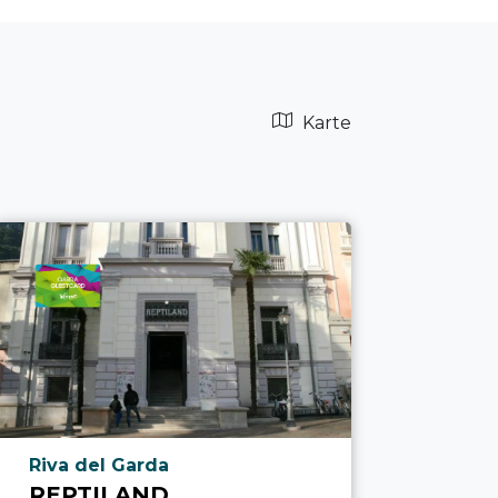
Karte
aria.poi_location_prefix
Riva del Garda
REPTILAND