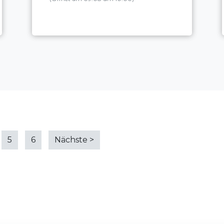
5
6
Nächste
>