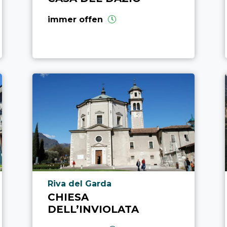
immer offen
aria.poi_location_prefix
Riva del Garda
CHIESA
DELL’INVIOLATA