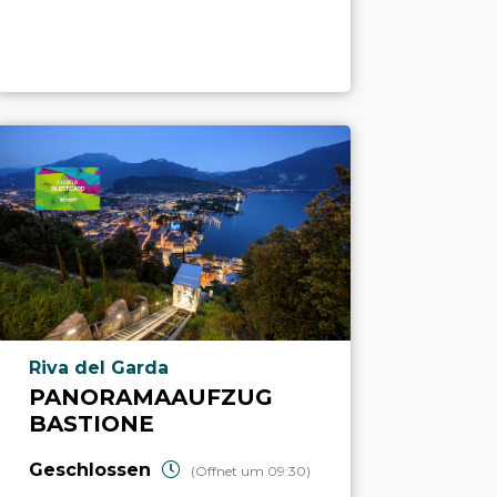
aria.poi_location_prefix
Riva del Garda
PANORAMAAUFZUG
BASTIONE
Geschlossen
(Öffnet um 09:30)