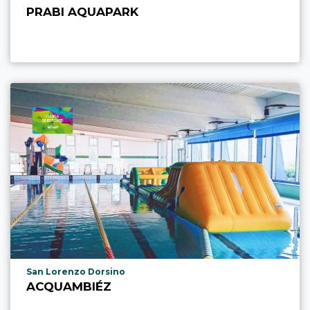
PRABI AQUAPARK
aria.poi_location_prefix
San Lorenzo Dorsino
ACQUAMBIÉZ