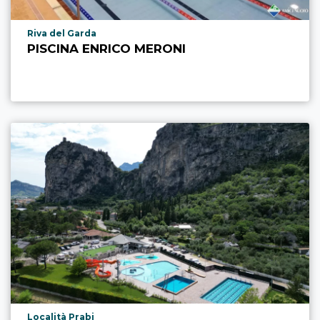
aria.poi_location_prefix
Riva del Garda
PISCINA ENRICO MERONI
aria.poi_location_prefix
Località Prabi