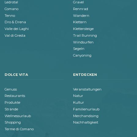
Ledrotal
Gravel
Comano
Rennrad
Tenno
Wandern
Dro & Drena
Klettern
Valle dei Laghi
Klettersteige
Val di Gresta
Trail Running
Windsurfen
Segeln
Canyoning
DOLCE VITA
ENTDECKEN
Genuss
Veranstaltungen
Restaurants
Natur
Produkte
Kultur
Strände
Familienurlaub
Wellnessurlaub
Merchandising
Shopping
Nachhaltigkeit
Terme di Comano