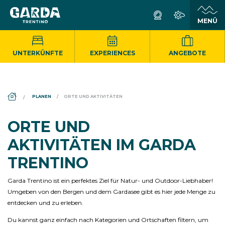
UNTERKÜNFTE
EXPERIENCES
ANGEBOTE
DS_BREADCRUMB.HOME
PLANEN
ORTE UND AKTIVITÄTEN
ORTE UND
AKTIVITÄTEN IM GARDA
TRENTINO
Garda Trentino ist ein perfektes Ziel für Natur- und Outdoor-Liebhaber!
Umgeben von den Bergen und dem Gardasee gibt es hier jede Menge zu
entdecken und zu erleben.
Du kannst ganz einfach nach Kategorien und Ortschaften filtern, um