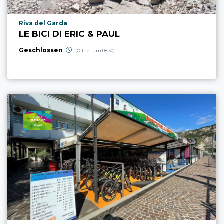
aria.poi_location_prefix
Riva del Garda
LE BICI DI ERIC & PAUL
Geschlossen
(Öffnet um 08:30)