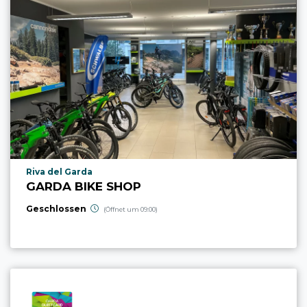
aria.poi_location_prefix
Riva del Garda
GARDA BIKE SHOP
Geschlossen
(Öffnet um 09:00)