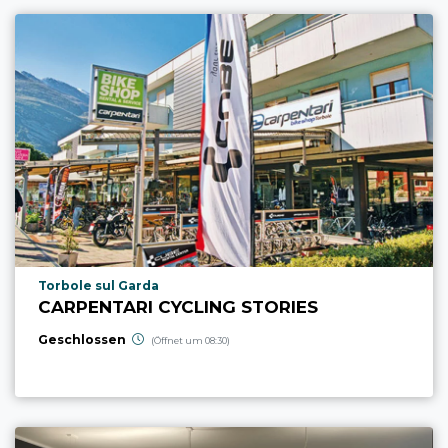
aria.poi_location_prefix
Torbole sul Garda
CARPENTARI CYCLING STORIES
Geschlossen
(Öffnet um 08:30)