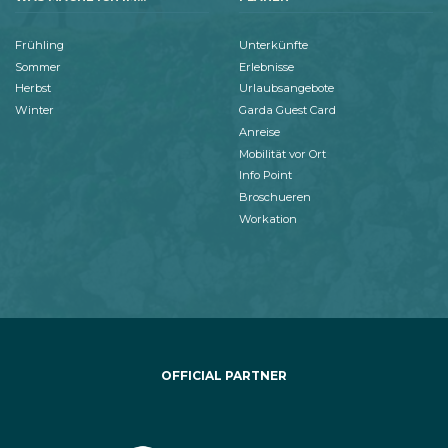
Frühling
Unterkünfte
Sommer
Erlebnisse
Herbst
Urlaubsangebote
Winter
Garda Guest Card
Anreise
Mobilität vor Ort
Info Point
Broschueren
Workation
OFFICIAL PARTNER