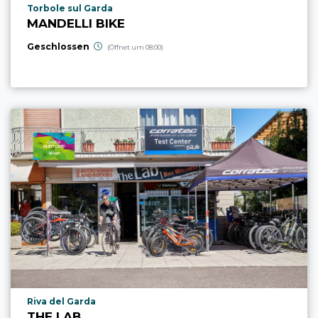
aria.poi_location_prefix
Torbole sul Garda
MANDELLI BIKE
Geschlossen
(Öffnet um 08:00)
aria.poi_location_prefix
Riva del Garda
THE LAB