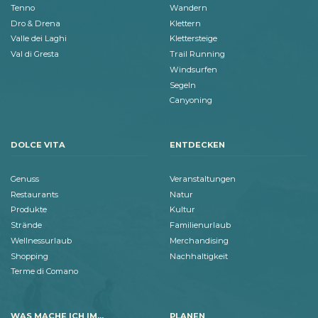
Tenno
Wandern
Dro & Drena
Klettern
Valle dei Laghi
Klettersteige
Val di Gresta
Trail Running
Windsurfen
Segeln
Canyoning
DOLCE VITA
ENTDECKEN
Genuss
Veranstaltungen
Restaurants
Natur
Produkte
Kultur
Strände
Familienurlaub
Wellnessurlaub
Merchandising
Shopping
Nachhaltigkeit
Terme di Comano
WAS MACHE ICH IM...
PLANEN