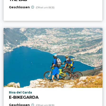
Geschlossen
(Öffnet um 08:30)
aria.poi_location_prefix
Riva del Garda
E-BIKEGARDA
Geschlossen
(Öffnet um 08:30)