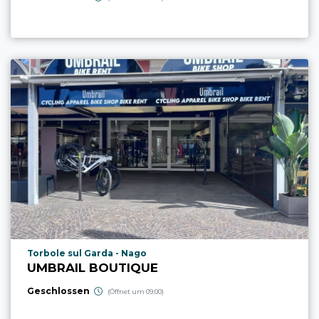
aria.poi_location_prefix
Torbole sul Garda - Nago
UMBRAIL BOUTIQUE
Geschlossen
(Öffnet um 09:00)