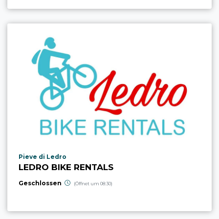
aria.poi_location_prefix
Pieve di Ledro
LEDRO BIKE RENTALS
Geschlossen
(Öffnet um 08:30)