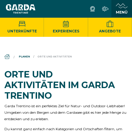
UNTERKÜNFTE
EXPERIENCES
ANGEBOTE
DS_BREADCRUMB.HOME
PLANEN
ORTE UND AKTIVITÄTEN
ORTE UND
AKTIVITÄTEN IM GARDA
TRENTINO
Garda Trentino ist ein perfektes Ziel für Natur- und Outdoor-Liebhaber!
Umgeben von den Bergen und dem Gardasee gibt es hier jede Menge zu
entdecken und zu erleben.
Du kannst ganz einfach nach Kategorien und Ortschaften filtern, um