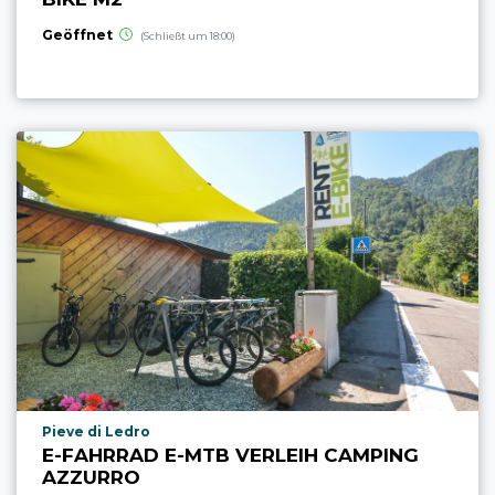
Geöffnet
(Schließt um 18:00)
aria.poi_location_prefix
Pieve di Ledro
E-FAHRRAD E-MTB VERLEIH CAMPING
AZZURRO