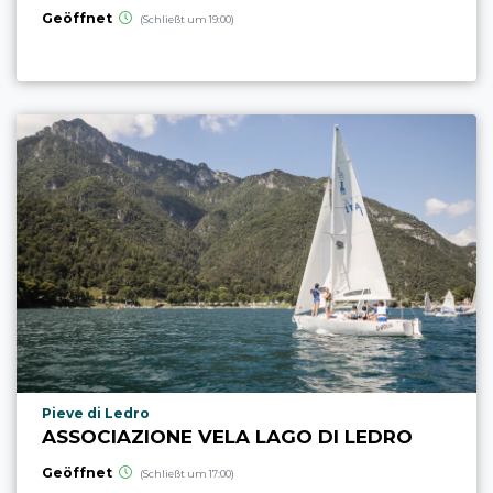
Geöffnet
(Schließt um 19:00)
aria.poi_location_prefix
Pieve di Ledro
ASSOCIAZIONE VELA LAGO DI LEDRO
Geöffnet
(Schließt um 17:00)