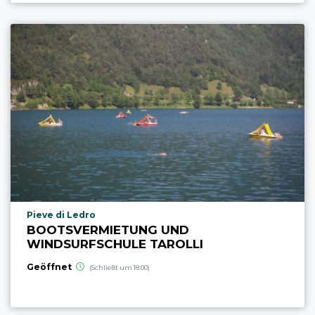
aria.poi_location_prefix
Pieve di Ledro
BOOTSVERMIETUNG UND
WINDSURFSCHULE TAROLLI
Geöffnet
(Schließt um 18:00)