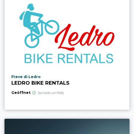
aria.poi_location_prefix
Pieve di Ledro
LEDRO BIKE RENTALS
Geöffnet
(Schließt um 19:00)