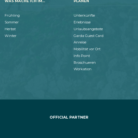
WAS MACHE ICH IM...
PLANEN
Frühling
Unterkünfte
Sommer
Erlebnisse
Herbst
Urlaubsangebote
Winter
Garda Guest Card
Anreise
Mobilität vor Ort
Info Point
Broschueren
Workation
OFFICIAL PARTNER