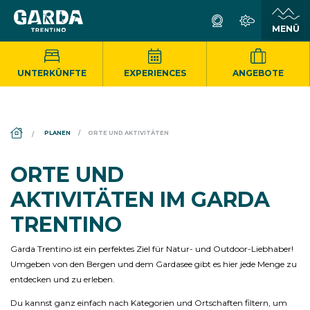
UNTERKÜNFTE
EXPERIENCES
ANGEBOTE
DS_BREADCRUMB.HOME
PLANEN
ORTE UND AKTIVITÄTEN
ORTE UND
AKTIVITÄTEN IM GARDA
TRENTINO
Garda Trentino ist ein perfektes Ziel für Natur- und Outdoor-Liebhaber!
Umgeben von den Bergen und dem Gardasee gibt es hier jede Menge zu
entdecken und zu erleben.
Du kannst ganz einfach nach Kategorien und Ortschaften filtern, um