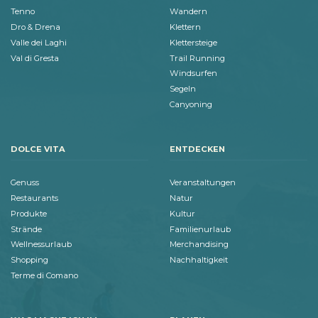
Tenno
Wandern
Dro & Drena
Klettern
Valle dei Laghi
Klettersteige
Val di Gresta
Trail Running
Windsurfen
Segeln
Canyoning
DOLCE VITA
ENTDECKEN
Genuss
Veranstaltungen
Restaurants
Natur
Produkte
Kultur
Strände
Familienurlaub
Wellnessurlaub
Merchandising
Shopping
Nachhaltigkeit
Terme di Comano