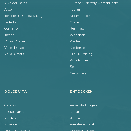
Riva del Garda
Outdoor Friendly Unterkünfte
Arco
Touren
Torbole sul Garda & Nago
Mountainbike
Ledrotal
Gravel
Comano
Rennrad
Tenno
Wandern
Dro & Drena
Klettern
Valle dei Laghi
Klettersteige
Val di Gresta
Trail Running
Windsurfen
Segeln
Canyoning
DOLCE VITA
ENTDECKEN
Genuss
Veranstaltungen
Restaurants
Natur
Produkte
Kultur
Strände
Familienurlaub
Wellnessurlaub
Merchandising