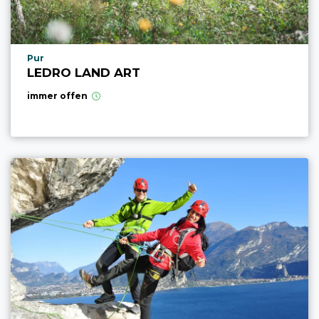
aria.poi_location_prefix
Pur
LEDRO LAND ART
immer offen