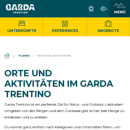
UNTERKÜNFTE
EXPERIENCES
ANGEBOTE
DS_BREADCRUMB.HOME
PLANEN
ORTE UND AKTIVITÄTEN
ORTE UND
AKTIVITÄTEN IM GARDA
TRENTINO
Garda Trentino ist ein perfektes Ziel für Natur- und Outdoor-Liebhaber!
Umgeben von den Bergen und dem Gardasee gibt es hier jede Menge zu
entdecken und zu erleben.
Du kannst ganz einfach nach Kategorien und Ortschaften filtern, um