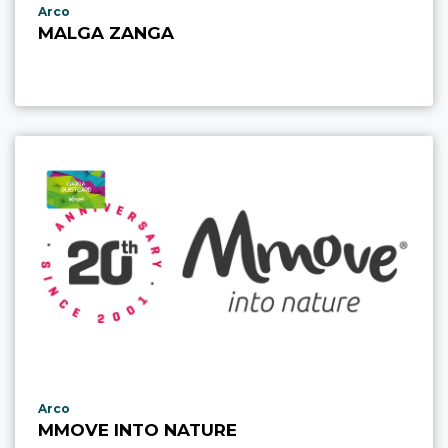
aria.poi_location_prefix
Arco
MALGA ZANGA
aria.poi_location_prefix
Arco
MMOVE INTO NATURE