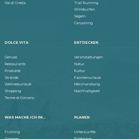
Val di Gresta
Trail Running
Windsurfen
Segeln
Canyoning
DOLCE VITA
ENTDECKEN
Genuss
Veranstaltungen
Restaurants
Natur
Produkte
Kultur
Strände
Familienurlaub
Wellnessurlaub
Merchandising
Shopping
Nachhaltigkeit
Terme di Comano
WAS MACHE ICH IM...
PLANEN
Frühling
Unterkünfte
Sommer
Erlebnisse