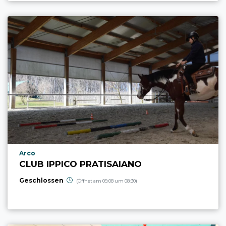
aria.poi_location_prefix
Arco
CLUB IPPICO PRATISAIANO
Geschlossen
(Öffnet am 09.08 um 08:30)