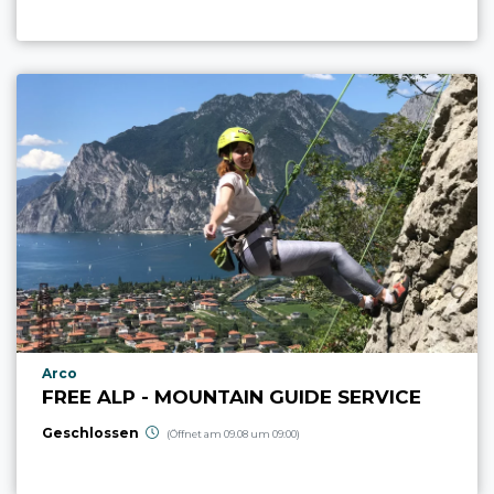
aria.poi_location_prefix
Arco
FREE ALP - MOUNTAIN GUIDE SERVICE
Geschlossen
(Öffnet am 09.08 um 09:00)