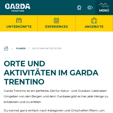
UNTERKÜNFTE
EXPERIENCES
ANGEBOTE
DS_BREADCRUMB.HOME
PLANEN
ORTE UND AKTIVITÄTEN
ORTE UND
AKTIVITÄTEN IM GARDA
TRENTINO
Garda Trentino ist ein perfektes Ziel für Natur- und Outdoor-Liebhaber!
Umgeben von den Bergen und dem Gardasee gibt es hier jede Menge zu
entdecken und zu erleben.
Du kannst ganz einfach nach Kategorien und Ortschaften filtern, um