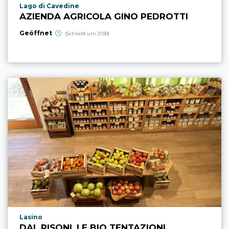
aria.poi_location_prefix
Lago di Cavedine
AZIENDA AGRICOLA GINO PEDROTTI
Geöffnet
(Schließt um 21:00)
aria.poi_location_prefix
Lasino
DAL PISONI, LE BIO TENTAZIONI