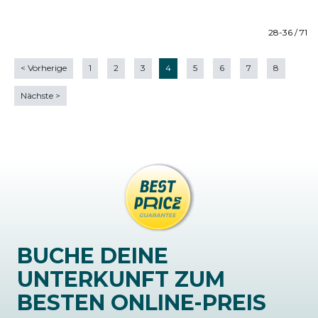
28-36 / 71
<
Vorherige
1
2
3
4
5
6
7
8
Nächste
>
BUCHE DEINE
UNTERKUNFT ZUM
BESTEN ONLINE-PREIS