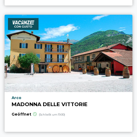
aria.poi_location_prefix
Arco
MADONNA DELLE VITTORIE
Geöffnet
(Schließt um 19:00)