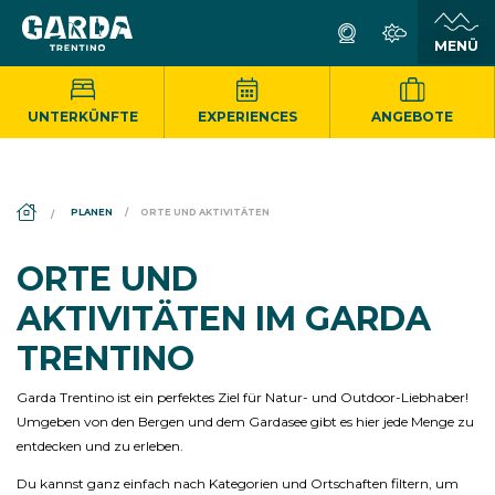
UNTERKÜNFTE
EXPERIENCES
ANGEBOTE
DS_BREADCRUMB.HOME
PLANEN
ORTE UND AKTIVITÄTEN
ORTE UND
AKTIVITÄTEN IM GARDA
TRENTINO
Garda Trentino ist ein perfektes Ziel für Natur- und Outdoor-Liebhaber!
Umgeben von den Bergen und dem Gardasee gibt es hier jede Menge zu
entdecken und zu erleben.
Du kannst ganz einfach nach Kategorien und Ortschaften filtern, um