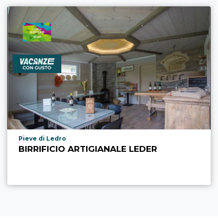
aria.poi_location_prefix
Pieve di Ledro
BIRRIFICIO ARTIGIANALE LEDER