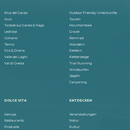
Riva del Garda
Outdoor Friendly Unterkünfte
Arco
Touren
Torbole sul Garda & Nago
Mountainbike
Ledrotal
Gravel
Comano
Rennrad
Tenno
Wandern
Dro & Drena
Klettern
Valle dei Laghi
Klettersteige
Val di Gresta
Trail Running
Windsurfen
Segeln
Canyoning
DOLCE VITA
ENTDECKEN
Genuss
Veranstaltungen
Restaurants
Natur
Produkte
Kultur