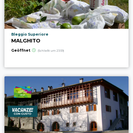
aria.poi_location_prefix
Bleggio Superiore
MALGHITO
Geöffnet
(Schließt um 23:59)