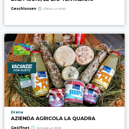
Geschlossen
(Öffnet um 16:00)
aria.poi_location_prefix
Drena
AZIENDA AGRICOLA LA QUADRA
Geöffnet
(Schließt um 18:30)