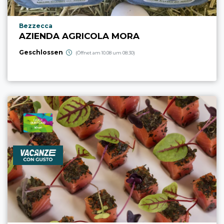
aria.poi_location_prefix
Bezzecca
AZIENDA AGRICOLA MORA
Geschlossen
(Öffnet am 10.08 um 08:30)