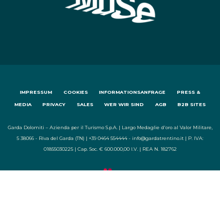
IMPRESSUM
COOKIES
INFORMATIONSANFRAGE
PRESS &
MEDIA
PRIVACY
SALES
WER WIR SIND
AGB
B2B SITES
Garda Dolomiti – Azienda per il Turismo S.p.A. | Largo Medaglie d'oro al Valor Militare,
5 38066 - Riva del Garda (TN) | +39 0464 554444 - info@gardatrentino.it | P. IVA:
01855030225 | Cap. Soc. € 600.000,00 I.V. | REA N. 182762