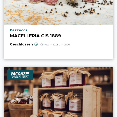
aria.poi_location_prefix
Bezzecca
MACELLERIA CIS 1889
Geschlossen
(Öffnet am 10.08 um 08:00)