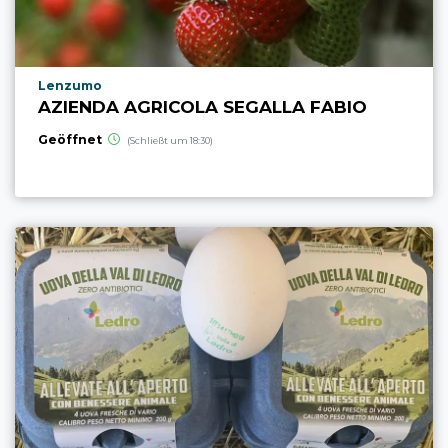
aria.poi_location_prefix
Lenzumo
AZIENDA AGRICOLA SEGALLA FABIO
Geöffnet
(Schließt um 18:30)