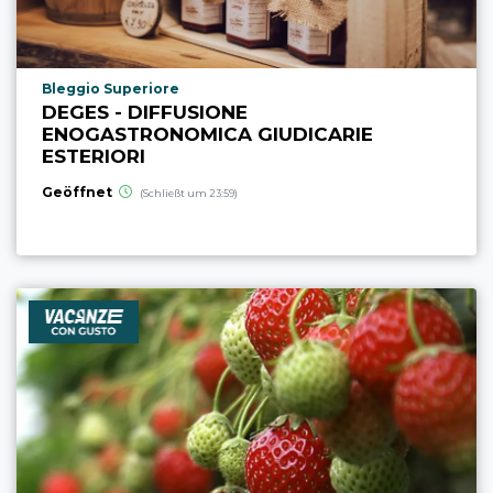
aria.poi_location_prefix
Bleggio Superiore
DEGES - DIFFUSIONE
ENOGASTRONOMICA GIUDICARIE
ESTERIORI
Geöffnet
(Schließt um 23:59)