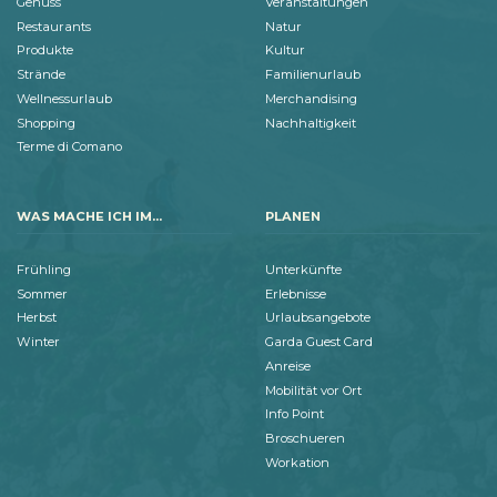
Genuss
Veranstaltungen
Restaurants
Natur
Produkte
Kultur
Strände
Familienurlaub
Wellnessurlaub
Merchandising
Shopping
Nachhaltigkeit
Terme di Comano
WAS MACHE ICH IM...
PLANEN
Frühling
Unterkünfte
Sommer
Erlebnisse
Herbst
Urlaubsangebote
Winter
Garda Guest Card
Anreise
Mobilität vor Ort
Info Point
Broschueren
Workation