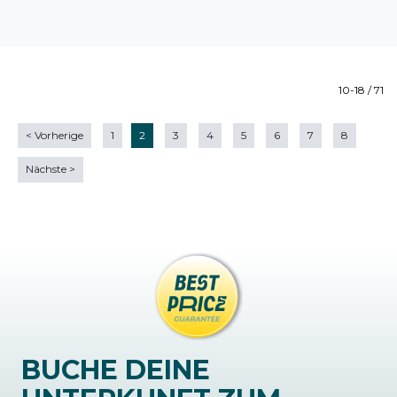
10-18 / 71
<
Vorherige
1
2
3
4
5
6
7
8
Nächste
>
BUCHE DEINE