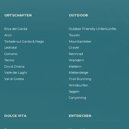
ORTSCHAFTEN
OUTDOOR
Riva del Garda
Outdoor Friendly Unterkünfte
Arco
Touren
Torbole sul Garda & Nago
Mountainbike
Ledrotal
Gravel
Comano
Rennrad
Tenno
Wandern
Dro & Drena
Klettern
Valle dei Laghi
Klettersteige
Val di Gresta
Trail Running
Windsurfen
Segeln
Canyoning
DOLCE VITA
ENTDECKEN