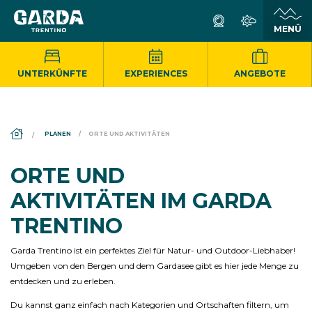
UNTERKÜNFTE
EXPERIENCES
ANGEBOTE
DS_BREADCRUMB.HOME
PLANEN
ORTE UND AKTIVITÄTEN
ORTE UND
AKTIVITÄTEN IM GARDA
TRENTINO
Garda Trentino ist ein perfektes Ziel für Natur- und Outdoor-Liebhaber!
Umgeben von den Bergen und dem Gardasee gibt es hier jede Menge zu
entdecken und zu erleben.
Du kannst ganz einfach nach Kategorien und Ortschaften filtern, um