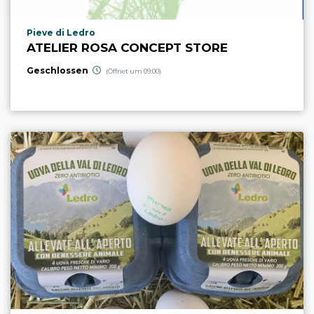
aria.poi_location_prefix
Pieve di Ledro
ATELIER ROSA CONCEPT STORE
Geschlossen
(Öffnet um 09:00)