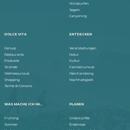
Windsurfen
Segeln
Canyoning
DOLCE VITA
ENTDECKEN
Genuss
Veranstaltungen
Restaurants
Natur
Produkte
Kultur
Strände
Familienurlaub
Wellnessurlaub
Merchandising
Shopping
Nachhaltigkeit
Terme di Comano
WAS MACHE ICH IM...
PLANEN
Frühling
Unterkünfte
Sommer
Erlebnisse