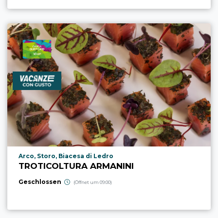
aria.poi_location_prefix
Arco, Storo, Biacesa di Ledro
TROTICOLTURA ARMANINI
Geschlossen
(Öffnet um 09:00)