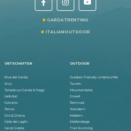
GARDATRENTINO
ITALIANOUTDOOR
ORTSCHAFTEN
OUTDOOR
Riva del Garda
Outdoor Friendly Unterkünfte
Arco
Touren
Torbole sul Garda & Nago
Mountainbike
Ledrotal
Gravel
Comano
Rennrad
Tenno
Wandern
Dro & Drena
Klettern
Valle dei Laghi
Klettersteige
Val di Gresta
Trail Running