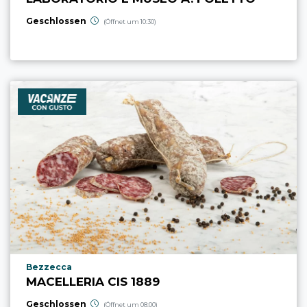
Geschlossen
(Öffnet um 10:30)
aria.poi_location_prefix
Bezzecca
MACELLERIA CIS 1889
Geschlossen
(Öffnet um 08:00)