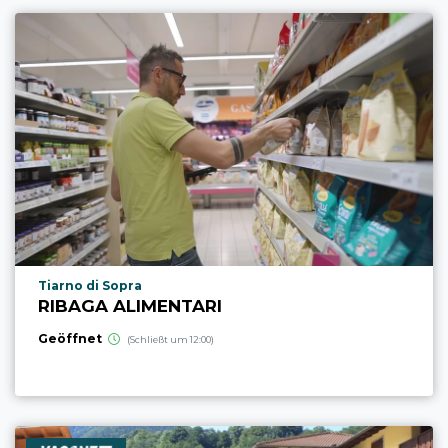
aria.poi_location_prefix
Tiarno di Sopra
RIBAGA ALIMENTARI
Geöffnet
(Schließt um 12:00)