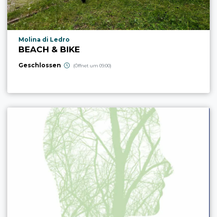
aria.poi_location_prefix
Molina di Ledro
BEACH & BIKE
Geschlossen
(Öffnet um 09:00)