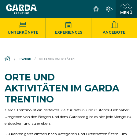
UNTERKÜNFTE
EXPERIENCES
ANGEBOTE
DS_BREADCRUMB.HOME
PLANEN
ORTE UND AKTIVITÄTEN
ORTE UND
AKTIVITÄTEN IM GARDA
TRENTINO
Garda Trentino ist ein perfektes Ziel für Natur- und Outdoor-Liebhaber!
Umgeben von den Bergen und dem Gardasee gibt es hier jede Menge zu
entdecken und zu erleben.
Du kannst ganz einfach nach Kategorien und Ortschaften filtern, um