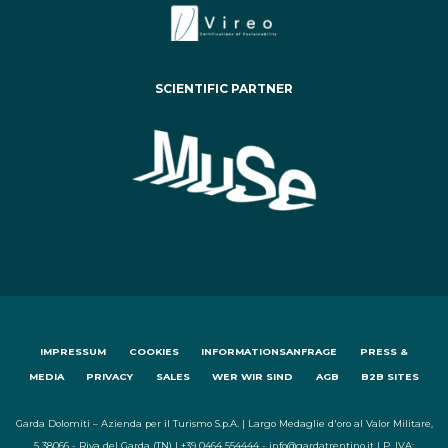
SCIENTIFIC PARTNER
IMPRESSUM
COOKIES
INFORMATIONSANFRAGE
PRESS &
MEDIA
PRIVACY
SALES
WER WIR SIND
AGB
B2B SITES
Garda Dolomiti – Azienda per il Turismo S.p.A. | Largo Medaglie d'oro al Valor Militare,
5 38066 - Riva del Garda (TN) | +39 0464 554444 - info@gardatrentino.it | P. IVA: