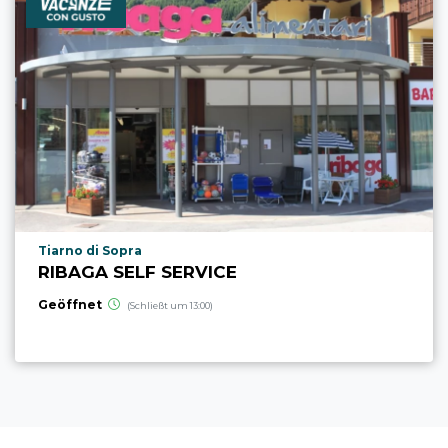
aria.poi_location_prefix
Tiarno di Sopra
RIBAGA SELF SERVICE
Geöffnet
(Schließt um 13:00)