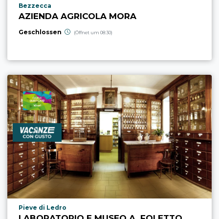
aria.poi_location_prefix
Bezzecca
AZIENDA AGRICOLA MORA
Geschlossen
(Öffnet um 08:30)
aria.poi_location_prefix
Pieve di Ledro
LABORATORIO E MUSEO A. FOLETTO