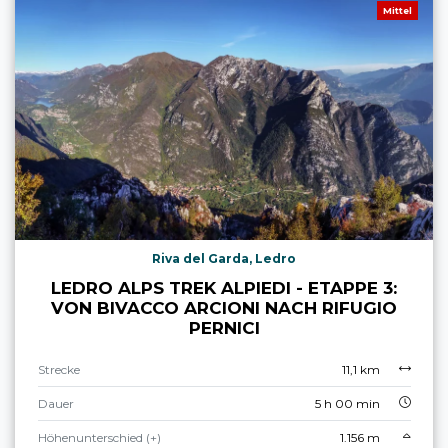
Mittel
Riva del Garda, Ledro
LEDRO ALPS TREK ALPIEDI - ETAPPE 3:
VON BIVACCO ARCIONI NACH RIFUGIO
PERNICI
Strecke
11,1 km
Dauer
5 h 00 min
Höhenunterschied (+)
1.156 m