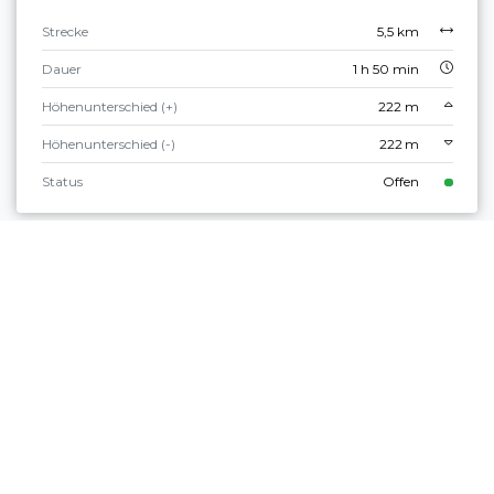
Strecke
5,5 km
Dauer
1 h 50 min
Höhenunterschied (+)
222 m
Höhenunterschied (-)
222 m
Status
Offen
Leicht