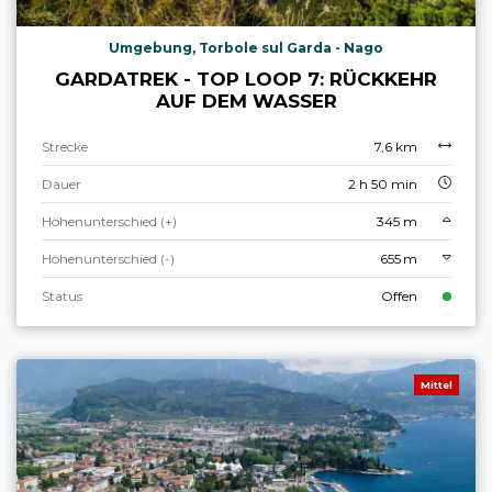
Umgebung, Torbole sul Garda - Nago
GARDATREK - TOP LOOP 7: RÜCKKEHR
AUF DEM WASSER
Strecke
7,6 km
Dauer
2 h 50 min
Höhenunterschied (+)
345 m
Höhenunterschied (-)
655 m
Status
Offen
Mittel