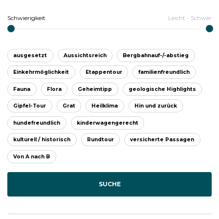
Schwierigkeit
Leicht
-
Schwer
ausgesetzt
Aussichtsreich
Bergbahnauf-/-abstieg
Einkehrmöglichkeit
Etappentour
familienfreundlich
Fauna
Flora
Geheimtipp
geologische Highlights
Gipfel-Tour
Grat
Heilklima
Hin und zurück
hundefreundlich
kinderwagengerecht
kulturell / historisch
Rundtour
versicherte Passagen
Von A nach B
SUCHE