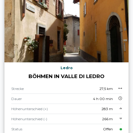
Ledro
BÖHMEN IN VALLE DI LEDRO
Strecke
27,5 km
Dauer
4 h 00 min
Höhenunterschied (+)
283 m
Höhenunterschied (-)
266 m
Status
Offen