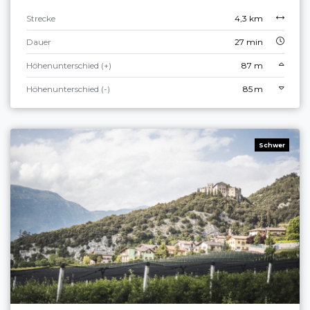
Strecke
4,3 km
Dauer
27 min
Höhenunterschied (+)
87 m
Höhenunterschied (-)
85 m
Schwer