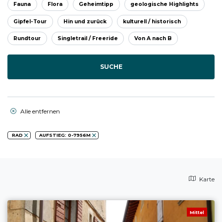
Fauna
Flora
Geheimtipp
geologische Highlights
Gipfel-Tour
Hin und zurück
kulturell / historisch
Rundtour
Singletrail / Freeride
Von A nach B
SUCHE
Alle entfernen
RAD
AUFSTIEG: 0-7956M
Karte
Mittel