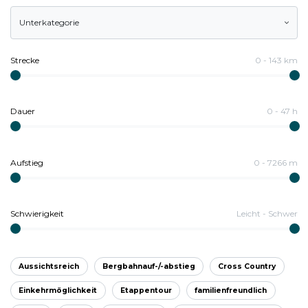
Unterkategorie
Strecke
0
-
143
km
Dauer
0
-
47
h
Aufstieg
0
-
7266
m
Schwierigkeit
Leicht
-
Schwer
Aussichtsreich
Bergbahnauf-/-abstieg
Cross Country
Einkehrmöglichkeit
Etappentour
familienfreundlich