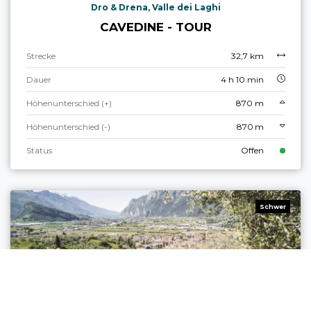
Dro & Drena, Valle dei Laghi
CAVEDINE - TOUR
Strecke
32,7 km
Dauer
4 h 10 min
Höhenunterschied (+)
870 m
Höhenunterschied (-)
870 m
Status
Offen
Schwer