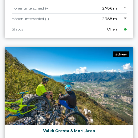
Höhenunterschied (+)
2.786 m
Höhenunterschied (-)
2.788 m
Status
Offen
Schwer
Val di Gresta & Mori, Arco