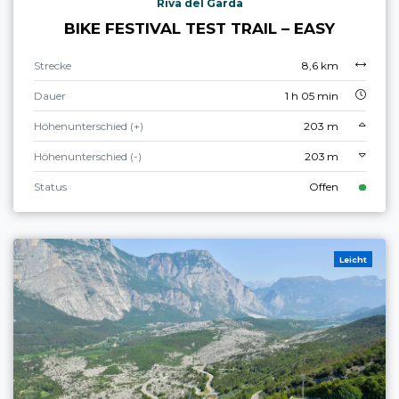
Riva del Garda
BIKE FESTIVAL TEST TRAIL – EASY
Strecke
8,6 km
Dauer
1 h 05 min
Höhenunterschied (+)
203 m
Höhenunterschied (-)
203 m
Status
Offen
Leicht