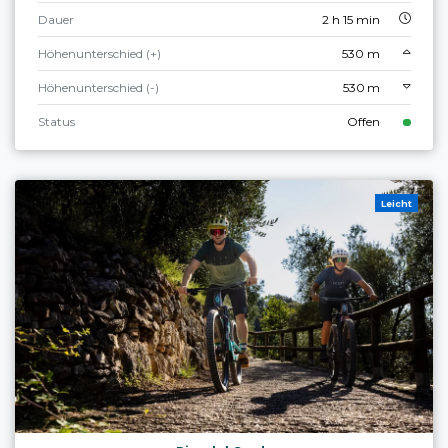
Dauer
2 h 15 min
Höhenunterschied (+)
530 m
Höhenunterschied (-)
530 m
Status
Offen
Leicht