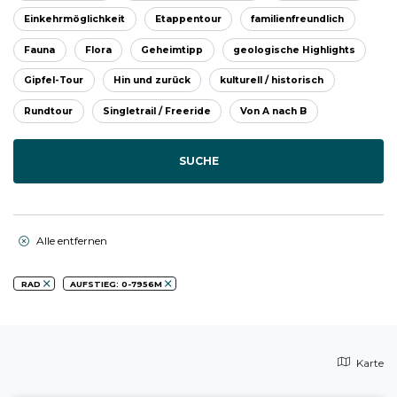
Einkehrmöglichkeit
Etappentour
familienfreundlich
Fauna
Flora
Geheimtipp
geologische Highlights
Gipfel-Tour
Hin und zurück
kulturell / historisch
Rundtour
Singletrail / Freeride
Von A nach B
SUCHE
Alle entfernen
RAD
AUFSTIEG: 0-7956M
Karte