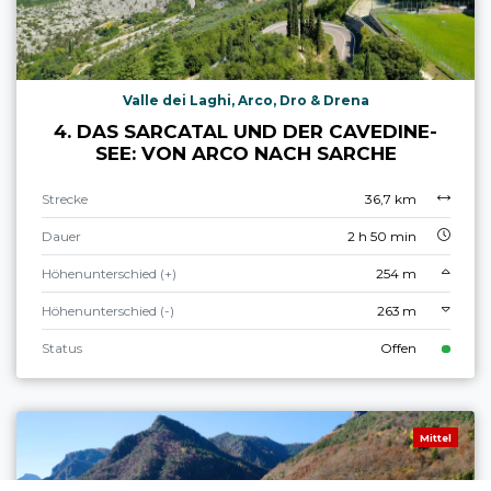
Valle dei Laghi, Arco, Dro & Drena
4. DAS SARCATAL UND DER CAVEDINE-
SEE: VON ARCO NACH SARCHE
Strecke
36,7 km
Dauer
2 h 50 min
Höhenunterschied (+)
254 m
Höhenunterschied (-)
263 m
Status
Offen
Mittel