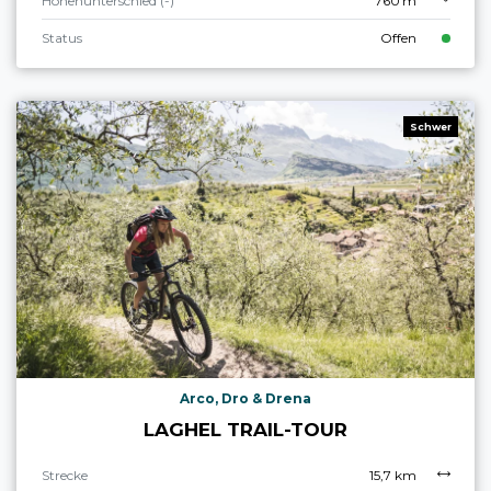
Höhenunterschied (-)
760 m
Status
Offen
Schwer
Arco, Dro & Drena
LAGHEL TRAIL-TOUR
Strecke
15,7 km